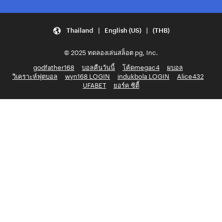
Thailand | English (US) | (THB)
© 2025 ทดลองเล่นสล็อต pg, Inc.
godfather168
บอลคืนวันนี้
โค้ดmegac4
ผบอล
วิเคราะห์ฟุตบอล
wyn168 LOGIN
indukbola LOGIN
Alice432
UFABET
ยอร์ค ซิตี้