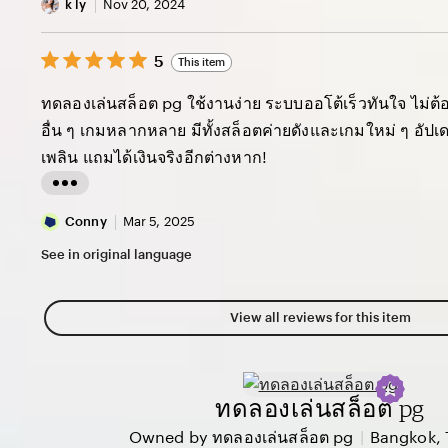
a
v
i
k ly
Nov 20, 2024
c
i
s
y
e
5
t
5
This item
out
T
w
i
of
ทดลองเล่นสล็อต pg ใช้งานง่าย ระบบออโต้เร็วทันใจ ไม่ต
5
h
b
n
stars
อื่น ๆ เกมหลากหลาย มีทั้งสล็อตค่ายดังและเกมใหม่ ๆ อัป
e
y
g
เพลิน แถมได้เงินจริงอีกต่างหาก!
w
L
r
a
e
L
u
v
i
Conny
Mar 5, 2025
r
i
s
See in original language
a
e
t
M
w
i
View all reviews for this item
a
b
n
r
y
g
i
k
r
ทดลองเล่นสล็อต pg
a
l
e
G
y
Owned by ทดลองเล่นสล็อต pg
|
Bangkok, 
v