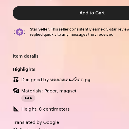
5
stars
Add to Cart
Star Seller.
This seller consistently earned 5-star revie
replied quickly to any messages they received.
Item details
Highlights
Designed by
ทดลองเล่นสล็อต pg
Materials: Paper, magnet
Read
Height: 8 centimeters
the
full
Translated by Google
description