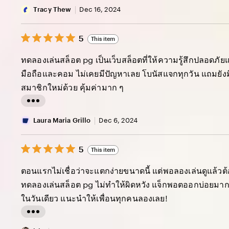
i
Tracy Thew
Dec 16, 2024
s
5
t
5
This item
out
i
of
ทดลองเล่นสล็อต pg เป็นเว็บสล็อตที่ให้ความรู้สึกปลอดภัยแล
5
n
stars
มือถือและคอม ไม่เคยมีปัญหาเลย โบนัสแจกทุกวัน แถมยัง
g
สมาชิกใหม่ด้วย คุ้มค่ามาก ๆ
r
e
L
v
i
Laura Maria Grillo
Dec 6, 2024
i
s
e
5
t
5
This item
out
w
i
of
ตอนแรกไม่เชื่อว่าจะแตกง่ายขนาดนี้ แต่พอลองเล่นดูแล้วต
5
b
n
stars
ทดลองเล่นสล็อต pg ไม่ทำให้ผิดหวัง แจ็กพอตออกบ่อยมาก 
y
g
ในวันเดียว แนะนำให้เพื่อนทุกคนลองเลย!
T
r
r
e
L