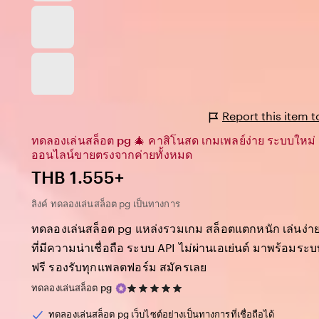
Report this item 
ทดลองเล่นสล็อต pg 🎄 คาสิโนสด เกมเพลย์ง่าย ระบบใหม่ 
ออนไลน์ขายตรงจากค่ายทั้งหมด
Price:
THB 1.555+
ลิงค์ ทดลองเล่นสล็อต pg เป็นทางการ
ทดลองเล่นสล็อต pg แหล่งรวมเกม สล็อตแตกหนัก เล่นง่าย ไ
ที่มีความน่าเชื่อถือ ระบบ API ไม่ผ่านเอเย่นต์ มาพร้อมร
ฟรี รองรับทุกแพลตฟอร์ม สมัครเลย
5
ทดลองเล่นสล็อต pg
out
of
ทดลองเล่นสล็อต pg เว็บไซต์อย่างเป็นทางการที่เชื่อถือได้