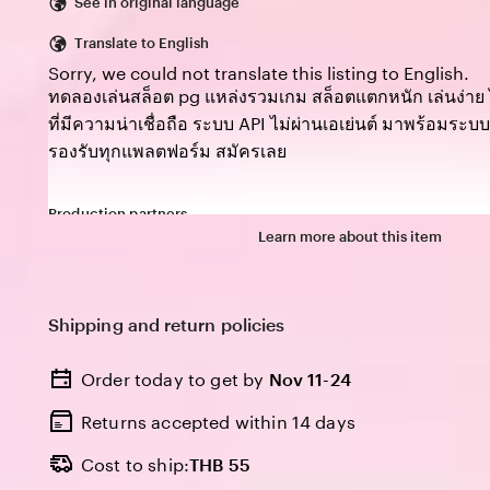
See in original language
Translate to English
Sorry, we could not translate this listing to English.
ทดลองเล่นสล็อต pg แหล่งรวมเกม สล็อตแตกหนัก เล่นง่าย ได
ที่มีความน่าเชื่อถือ ระบบ API ไม่ผ่านเอเย่นต์ มาพร้อมระ
รองรับทุกแพลตฟอร์ม สมัครเลย
Production partners
Learn more about this item
ทดลองเล่นสล็อต pg makes this item with help from
Paperworks, The Netherlands
View all
Shipping and return policies
Order today to get by
Nov 11-24
Returns accepted
within 14 days
Cost to ship:
THB
55