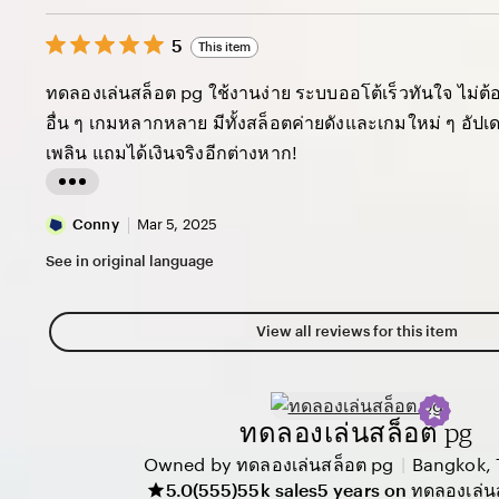
c
i
s
y
e
5
t
5
This item
out
T
w
i
of
ทดลองเล่นสล็อต pg ใช้งานง่าย ระบบออโต้เร็วทันใจ ไม่ต
5
h
b
n
stars
อื่น ๆ เกมหลากหลาย มีทั้งสล็อตค่ายดังและเกมใหม่ ๆ อัป
e
y
g
เพลิน แถมได้เงินจริงอีกต่างหาก!
w
L
r
a
e
L
u
v
i
Conny
Mar 5, 2025
r
i
s
See in original language
a
e
t
M
w
i
View all reviews for this item
a
b
n
r
y
g
i
k
r
ทดลองเล่นสล็อต pg
a
l
e
G
y
Owned by ทดลองเล่นสล็อต pg
|
Bangkok, 
v
5.0
(555)
55k sales
5 years on ทดลองเล่น
r
i