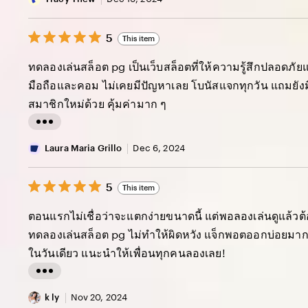
s
5
t
5
This item
out
i
of
ทดลองเล่นสล็อต pg เป็นเว็บสล็อตที่ให้ความรู้สึกปลอดภัยแล
5
n
stars
มือถือและคอม ไม่เคยมีปัญหาเลย โบนัสแจกทุกวัน แถมยัง
g
สมาชิกใหม่ด้วย คุ้มค่ามาก ๆ
r
e
L
v
i
Laura Maria Grillo
Dec 6, 2024
i
s
e
5
t
5
This item
out
w
i
of
ตอนแรกไม่เชื่อว่าจะแตกง่ายขนาดนี้ แต่พอลองเล่นดูแล้วต
5
b
n
stars
ทดลองเล่นสล็อต pg ไม่ทำให้ผิดหวัง แจ็กพอตออกบ่อยมาก 
y
g
ในวันเดียว แนะนำให้เพื่อนทุกคนลองเลย!
T
r
r
e
L
a
v
i
k ly
Nov 20, 2024