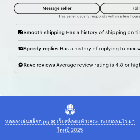
i
e
Message seller
Fol
l
w
This seller usually responds
within a few hours
l
b
o
Smooth shipping
Has a history of shipping on t
y
C
Speedy replies
Has a history of replying to mess
o
n
Rave reviews
Average review rating is 4.8 or hig
n
y
ทดลองเล่นสล็อต pg 🎀 เว็บสล็อตแท้ 100% ระบบถอนไว มา
ใหม่ปี 2025