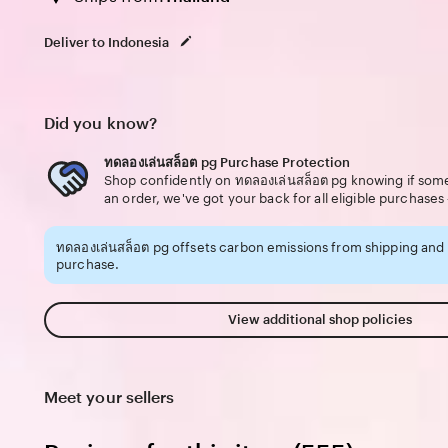
Deliver to Indonesia
Did you know?
ทดลองเล่นสล็อต pg Purchase Protection
Shop confidently on ทดลองเล่นสล็อต pg knowing if som
an order, we've got your back for all eligible purchase
ทดลองเล่นสล็อต pg offsets carbon emissions from shipping and
purchase.
View additional shop policies
Meet your sellers