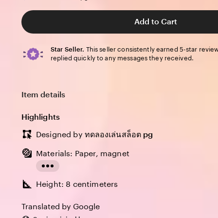
5
stars
Add to Cart
Star Seller.
This seller consistently earned 5-star revie
replied quickly to any messages they received.
Item details
Highlights
Designed by
ทดลองเล่นสล็อต pg
Materials: Paper, magnet
Read
Height: 8 centimeters
the
full
Translated by Google
description