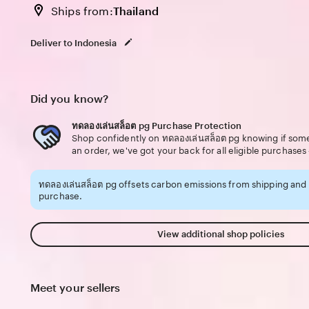
Ships from:
Thailand
Deliver to Indonesia
Did you know?
ทดลองเล่นสล็อต pg Purchase Protection
Shop confidently on ทดลองเล่นสล็อต pg knowing if som
an order, we've got your back for all eligible purchase
ทดลองเล่นสล็อต pg offsets carbon emissions from shipping and
purchase.
View additional shop policies
Meet your sellers