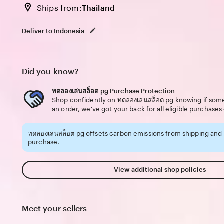
Ships from:
Thailand
Deliver to Indonesia
Did you know?
ทดลองเล่นสล็อต pg Purchase Protection
Shop confidently on ทดลองเล่นสล็อต pg knowing if som
an order, we've got your back for all eligible purchase
ทดลองเล่นสล็อต pg offsets carbon emissions from shipping and
purchase.
View additional shop policies
Meet your sellers