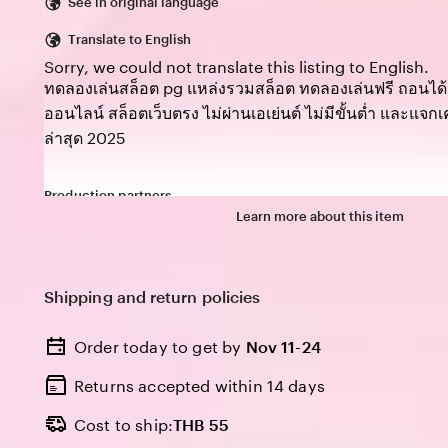
See in original language
Translate to English
Sorry, we could not translate this listing to English.
ทดลองเล่นสล็อต pg แหล่งรวมสล็อต ทดลองเล่นฟรี ถอนได้
ออนไลน์ สล็อตเว็บตรง ไม่ผ่านเอเย่นต์ ไม่มีขั้นต่ำ และแจกเ
ล่าสุด 2025
Production partners
Learn more about this item
ทดลองเล่นสล็อต pg makes this item with help from
Paperworks, The Netherlands
View all
Shipping and return policies
Order today to get by
Nov 11-24
Returns accepted
within 14 days
Cost to ship:
THB
55