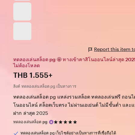
Report this item 
ทดลองเล่นสล็อต pg 🤩 ทางเข้าคาสิโนออนไลน์ล่าสุด 2025 เ
ไม่ต้องโหลด
Price:
THB 1.555+
ลิงค์ ทดลองเล่นสล็อต pg เป็นทางการ
ทดลองเล่นสล็อต pg แหล่งรวมสล็อต ทดลองเล่นฟรี ถอนได
โนออนไลน์ สล็อตเว็บตรง ไม่ผ่านเอเย่นต์ ไม่มีขั้นต่ำ และแ
ฝาก ล่าสุด 2025
5
ทดลองเล่นสล็อต pg
out
of
ทดลองเล่นสล็อต pg เว็บไซต์อย่างเป็นทางการที่เชื่อถือได้