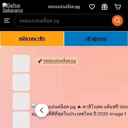
ทดลอง
ทดลองเล่นสล็อต pg
Skip
เล่น
to
Search
Browse
สล็อต
ontent
for
pg
items
or
สมัครสมาชิก
เข้าสู่ระบบ
shops
ทดลองเล่นสล็อต pg