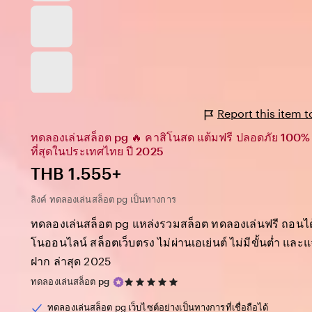
Report this item 
ทดลองเล่นสล็อต pg 🔥 คาสิโนสด แต้มฟรี ปลอดภัย 100% เ
ที่สุดในประเทศไทย ปี 2025
Price:
THB 1.555+
ลิงค์ ทดลองเล่นสล็อต pg เป็นทางการ
ทดลองเล่นสล็อต pg แหล่งรวมสล็อต ทดลองเล่นฟรี ถอนได
โนออนไลน์ สล็อตเว็บตรง ไม่ผ่านเอเย่นต์ ไม่มีขั้นต่ำ และแ
ฝาก ล่าสุด 2025
5
ทดลองเล่นสล็อต pg
out
of
ทดลองเล่นสล็อต pg เว็บไซต์อย่างเป็นทางการที่เชื่อถือได้