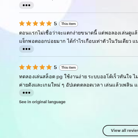
n
L
g
i
5
r
5
This item
s
out
e
ตอนแรกไม่เชื่อว่าจะแตกง่ายขนาดนี้ แต่พอลองเล่นดูแล้
of
t
5
v
แจ็กพอตออกบ่อยมาก ได้กำไรเกือบเท่าตัวในวันเดียว แ
i
stars
i
n
L
e
g
i
w
5
r
5
This item
s
out
b
e
ทดลองเล่นสล็อต pg ใช้งานง่าย ระบบออโต้เร็วทันใจ ไม
of
t
y
5
v
ค่ายดังและเกมใหม่ ๆ อัปเดตตลอดเวลา เล่นแล้วเพลิน แถ
i
stars
T
i
n
L
r
e
See in original language
g
i
a
w
r
s
c
b
e
t
y
y
v
i
View all revie
T
L
i