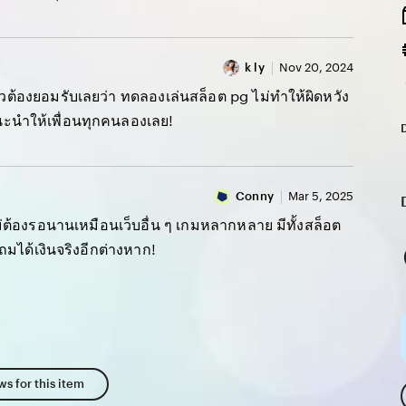
k ly
Nov 20, 2024
วต้องยอมรับเลยว่า ทดลองเล่นสล็อต pg ไม่ทำให้ผิดหวัง
นะนำให้เพื่อนทุกคนลองเลย!
D
Conny
Mar 5, 2025
่ต้องรอนานเหมือนเว็บอื่น ๆ เกมหลากหลาย มีทั้งสล็อต
มได้เงินจริงอีกต่างหาก!
ws for this item