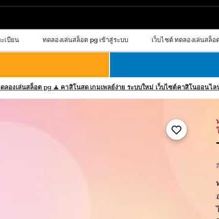
ะเบียน
ทดลองเล่นสล็อต pg เข้าสู่ระบบ
เว็บไซต์ ทดลองเล่นสล็อ
ดลองเล่นสล็อต pg 🧘 คาสิโนสด เกมเพลย์ง่าย ระบบใหม่ เว็บไซต์คาสิโนออนไล
Add
to
Favorites
ล