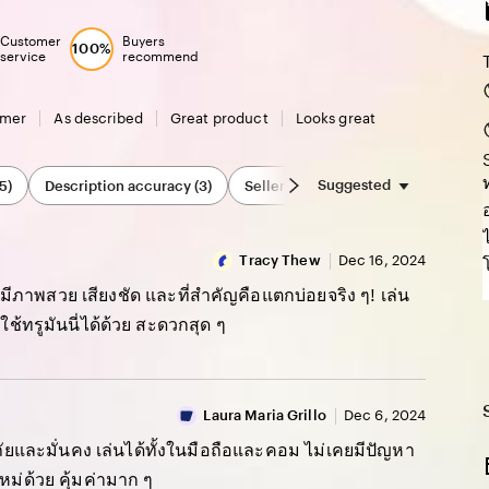
Customer
Buyers
100%
service
recommend
omer
As described
Great product
Looks great
Suggested
5)
Description accuracy (3)
Seller service (2)
Sizing & Fit (1)
Tracy Thew
Dec 16, 2024
ีภาพสวย เสียงชัด และที่สำคัญคือแตกบ่อยจริง ๆ! เล่น
้ทรูมันนี่ได้ด้วย สะดวกสุด ๆ
Laura Maria Grillo
Dec 6, 2024
ภัยและมั่นคง เล่นได้ทั้งในมือถือและคอม ไม่เคยมีปัญหา
ม่ด้วย คุ้มค่ามาก ๆ