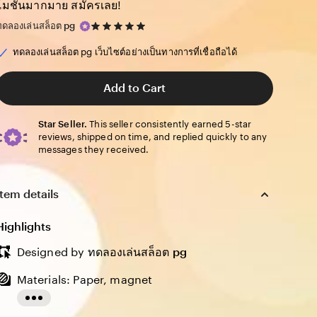
โมชั่นมากมาย สมัครเลย!
5
ทดลองเล่นสล็อต pg
out
of
ทดลองเล่นสล็อต pg เว็บไซต์อย่างเป็นทางการที่เชื่อถือได้
5
stars
Add to Cart
Star Seller.
This seller consistently earned 5-star
reviews, shipped on time, and replied quickly to any
messages they received.
Item details
Highlights
Designed by
ทดลองเล่นสล็อต pg
Materials: Paper, magnet
Read