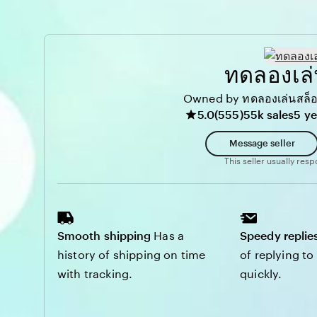
n
h
a
e
g
e
u
w
r
w
r
b
e
a
y
ทดลองเล่
v
M
k
i
Owned by ทดลองเล่นสล็
a
l
e
5.0
(555)
55k sales
5 ye
r
y
w
i
Message seller
b
a
This seller usually res
y
G
C
r
o
i
n
Smooth shipping
Has a
Speedy replie
l
n
history of shipping on time
of replying t
l
y
with tracking.
quickly.
o