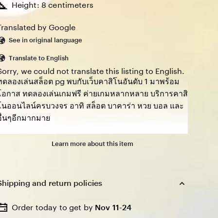
Height: 8 centimeters
the
full
Translated by Google
description
See in original language
Translate to English
Sorry, we could not translate this listing to English.
ทดลองเล่นสล็อต pg พบกับเว็บคาสิโนอันดับ 1 มาพร้อม
โอกาส ทดลองเล่นเกมฟรี ค่ายเกมหลากหลาย บริการคาสิ
โนออนไลน์ครบวงจร อาทิ สล็อต บาคาร่า หวย บอล และ
อื่นๆอีกมากมาย
Learn more about this item
Production partners
ทดลองเล่นสล็อต pg makes this item with help from
Paperworks, The Netherlands
View all
Shipping and return policies
Order today to get by
Nov 11-24