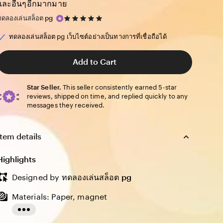
และอื่นๆอีกมากมาย
5
ทดลองเล่นสล็อต pg
out
of
ทดลองเล่นสล็อต pg เว็บไซต์อย่างเป็นทางการที่เชื่อถือได้
5
stars
Add to Cart
Star Seller.
This seller consistently earned 5-star
reviews, shipped on time, and replied quickly to any
messages they received.
Item details
Highlights
Designed by
ทดลองเล่นสล็อต pg
Materials: Paper, magnet
Read