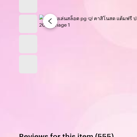
Reviews for this item (555)