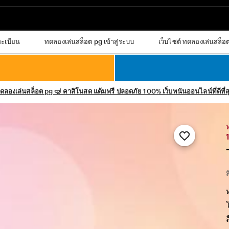
ะเบียน
ทดลองเล่นสล็อต pg เข้าสู่ระบบ
เว็บไซต์ ทดลองเล่นสล็อ
ดลองเล่นสล็อต pg 🤿 คาสิโนสด แต้มฟรี ปลอดภัย 100% เว็บพนันออนไลน์ที่ดีที
Add
to
Favorites
ล