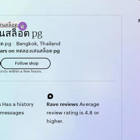
นสล็อต pg
อต pg
|
Bangkok, Thailand
ars on ทดลองเล่นสล็อต pg
Follow shop
ponds
within a few hours.
s
Has a history
Rave reviews
Average
o messages
review rating is 4.8 or
higher.