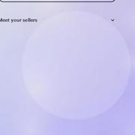
Meet your sellers