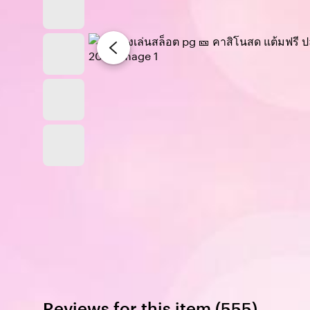
Reviews for this item (555)