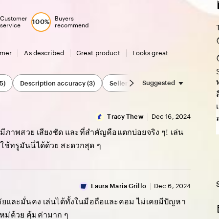
Customer
Buyers
100%
service
recommend
omer
As described
Great product
Looks great
Suggested
5)
Description accuracy (3)
Seller service (2)
Sizing & Fit (1)
Tracy Thew
Dec 16, 2024
ีภาพสวย เสียงชัด และที่สำคัญคือแตกบ่อยจริง ๆ! เล่น
้ทรูมันนี่ได้ด้วย สะดวกสุด ๆ
Laura Maria Grillo
Dec 6, 2024
ภัยและมั่นคง เล่นได้ทั้งในมือถือและคอม ไม่เคยมีปัญหา
ม่ด้วย คุ้มค่ามาก ๆ