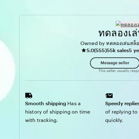
n
h
a
e
g
e
u
w
r
w
r
b
e
a
y
ทดลองเล่
v
M
k
i
Owned by ทดลองเล่นสล็
a
l
e
5.0
(555)
55k sales
5 ye
r
y
w
i
Message seller
b
a
This seller usually res
y
G
C
r
o
i
n
Smooth shipping
Has a
Speedy replie
l
n
history of shipping on time
of replying t
l
y
with tracking.
quickly.
o