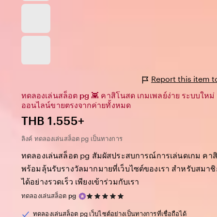
Report this item 
ทดลองเล่นสล็อต pg 👾 คาสิโนสด เกมเพลย์ง่าย ระบบใหม่ 
ออนไลน์ขายตรงจากค่ายทั้งหมด
Price:
THB 1.555+
ลิงค์ ทดลองเล่นสล็อต pg เป็นทางการ
ทดลองเล่นสล็อต pg สัมผัสประสบการณ์การเล่นดเกม คาสิโน
พร้อมลุ้นรับรางวัลมากมายที่เว็บไซต์ของเรา สำหรับสมาชิ
ได้อย่างรวดเร็ว เพียงเข้าร่วมกับเรา
5
ทดลองเล่นสล็อต pg
out
of
ทดลองเล่นสล็อต pg เว็บไซต์อย่างเป็นทางการที่เชื่อถือได้