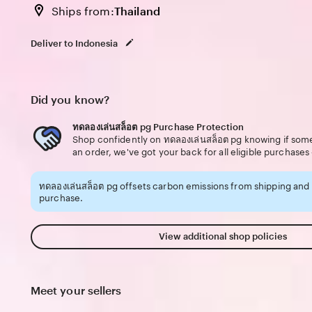
Ships from:
Thailand
Deliver to Indonesia
Did you know?
ทดลองเล่นสล็อต pg Purchase Protection
Shop confidently on ทดลองเล่นสล็อต pg knowing if som
an order, we've got your back for all eligible purchase
ทดลองเล่นสล็อต pg offsets carbon emissions from shipping and
purchase.
View additional shop policies
Meet your sellers