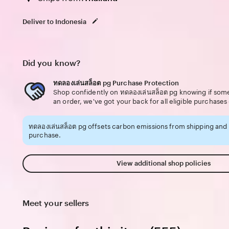
Deliver to Indonesia
Did you know?
ทดลองเล่นสล็อต pg Purchase Protection
Shop confidently on ทดลองเล่นสล็อต pg knowing if som
an order, we've got your back for all eligible purchase
ทดลองเล่นสล็อต pg offsets carbon emissions from shipping and
purchase.
View additional shop policies
Meet your sellers