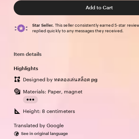
stars
Add to Cart
Star Seller.
This seller consistently earned 5-star revie
replied quickly to any messages they received.
Item details
Highlights
Designed by
ทดลองเล่นสล็อต pg
Materials: Paper, magnet
Read
Height: 8 centimeters
the
full
Translated by Google
description
See in original language