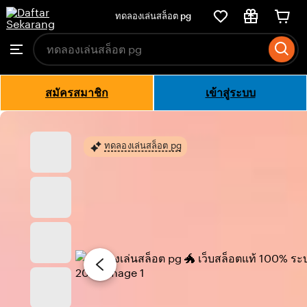
ทดลอง
ทดลองเล่นสล็อต pg
Skip
เล่น
to
Search
Browse
สล็อต
ontent
for
pg
items
or
สมัครสมาชิก
เข้าสู่ระบบ
shops
ทดลองเล่นสล็อต pg