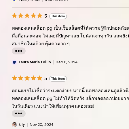
s
5
t
5
This item
out
i
of
ทดลองเล่นสล็อต pg เป็นเว็บสล็อตที่ให้ความรู้สึกปลอดภัยแล
5
n
stars
มือถือและคอม ไม่เคยมีปัญหาเลย โบนัสแจกทุกวัน แถมยัง
g
สมาชิกใหม่ด้วย คุ้มค่ามาก ๆ
r
e
L
v
i
Laura Maria Grillo
Dec 6, 2024
i
s
e
5
t
5
This item
out
w
i
of
ตอนแรกไม่เชื่อว่าจะแตกง่ายขนาดนี้ แต่พอลองเล่นดูแล้วต
5
b
n
stars
ทดลองเล่นสล็อต pg ไม่ทำให้ผิดหวัง แจ็กพอตออกบ่อยมาก 
y
g
ในวันเดียว แนะนำให้เพื่อนทุกคนลองเลย!
T
r
r
e
L
a
v
i
k ly
Nov 20, 2024