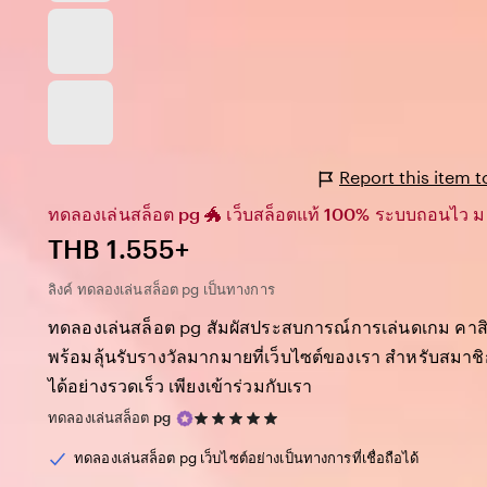
Report this item 
ทดลองเล่นสล็อต pg 🐲 เว็บสล็อตแท้ 100% ระบบถอนไว ม
Price:
THB 1.555+
ลิงค์ ทดลองเล่นสล็อต pg เป็นทางการ
ทดลองเล่นสล็อต pg สัมผัสประสบการณ์การเล่นดเกม คาสิโน
พร้อมลุ้นรับรางวัลมากมายที่เว็บไซต์ของเรา สำหรับสมาชิ
ได้อย่างรวดเร็ว เพียงเข้าร่วมกับเรา
5
ทดลองเล่นสล็อต pg
out
of
ทดลองเล่นสล็อต pg เว็บไซต์อย่างเป็นทางการที่เชื่อถือได้
5