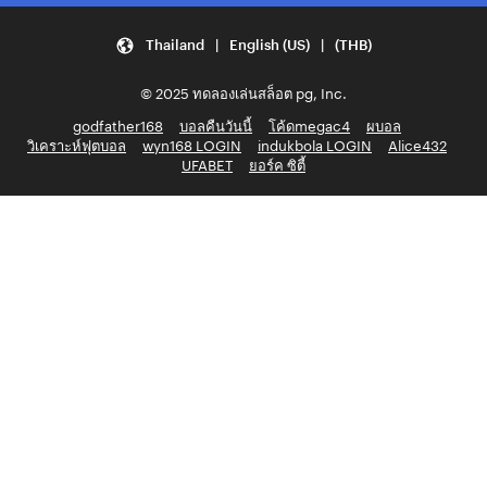
Thailand | English (US) | (THB)
© 2025 ทดลองเล่นสล็อต pg, Inc.
godfather168
บอลคืนวันนี้
โค้ดmegac4
ผบอล
วิเคราะห์ฟุตบอล
wyn168 LOGIN
indukbola LOGIN
Alice432
UFABET
ยอร์ค ซิตี้