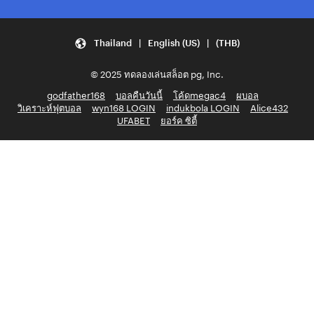
Thailand | English (US) | (THB)
© 2025 ทดลองเล่นสล็อต pg, Inc.
godfather168
บอลคืนวันนี้
โค้ดmegac4
ผบอล
วิเคราะห์ฟุตบอล
wyn168 LOGIN
indukbola LOGIN
Alice432
UFABET
ยอร์ค ซิตี้