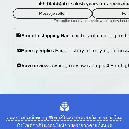
5.0
(555)
55k sales
5 years on ทดลองเล่น
r
i
i
e
Message seller
Fol
l
w
This seller usually responds
within a few hours
l
b
o
Smooth shipping
Has a history of shipping on t
y
C
Speedy replies
Has a history of replying to mess
o
n
Rave reviews
Average review rating is 4.8 or hig
n
y
ทดลองเล่นสล็อต pg 📻 คาสิโนสด เกมเพลย์ง่าย ระบบใหม่
เว็บไซต์คาสิโนออนไลน์ขายตรงจากค่ายทั้งหมด