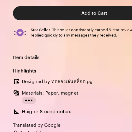
5
stars
Add to Cart
Star Seller.
This seller consistently earned 5-star revie
replied quickly to any messages they received.
Item details
Highlights
Designed by
ทดลองเล่นสล็อต pg
Materials: Paper, magnet
Read
Height: 8 centimeters
the
full
Translated by Google
description