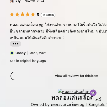
a
v
i
k ly
Nov 20, 2024
c
i
s
y
e
5
t
5
This item
out
T
w
i
of
ทดลองเล่นสล็อต pg ใช้งานง่าย ระบบออโต้เร็วทันใจ ไม่ต
5
h
b
n
stars
อื่น ๆ เกมหลากหลาย มีทั้งสล็อตค่ายดังและเกมใหม่ ๆ อัป
e
y
g
เพลิน แถมได้เงินจริงอีกต่างหาก!
w
L
r
a
e
L
u
v
i
Conny
Mar 5, 2025
r
i
s
See in original language
a
e
t
M
w
i
View all reviews for this item
a
b
n
r
y
g
i
k
r
ทดลองเล่นสล็อต pg
a
l
e
G
y
Owned by ทดลองเล่นสล็อต pg
|
Bangkok, 
v