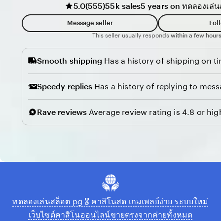
5.0
(555)
55k sales
5 years on ทดลองเล่น
r
i
i
e
Message seller
Fol
l
w
This seller usually responds
within a few hours
l
b
o
Smooth shipping
Has a history of shipping on t
y
C
Speedy replies
Has a history of replying to mess
o
n
Rave reviews
Average review rating is 4.8 or hig
n
y
ทดลองเล่นสล็อต pg 🎖️ คาสิโนสด เกมเพลย์ง่าย ระบบใหม่
เว็บไซต์คาสิโนออนไลน์ขายตรงจากค่ายทั้งหมด