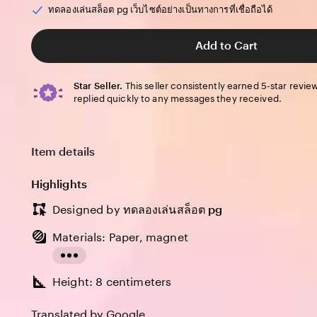
of
ทดลองเล่นสล็อต pg เว็บไซต์อย่างเป็นทางการที่เชื่อถือได้
5
stars
Add to Cart
Star Seller.
This seller consistently earned 5-star revie
replied quickly to any messages they received.
Item details
Highlights
Designed by
ทดลองเล่นสล็อต pg
Materials: Paper, magnet
Read
Height: 8 centimeters
the
full
Translated by Google