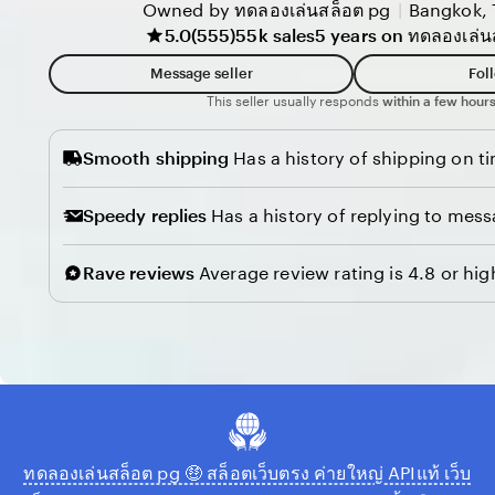
G
y
Owned by ทดลองเล่นสล็อต pg
|
Bangkok, 
v
5.0
(555)
55k sales
5 years on ทดลองเล่น
r
i
i
e
Message seller
Fol
l
w
This seller usually responds
within a few hours
l
b
o
Smooth shipping
Has a history of shipping on t
y
C
Speedy replies
Has a history of replying to mess
o
n
Rave reviews
Average review rating is 4.8 or hig
n
y
ทดลองเล่นสล็อต pg 🤑 สล็อตเว็บตรง ค่ายใหญ่ APIแท้ เว็บ