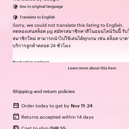
description
See in original language
Translate to English
Sorry, we could not translate this listing to English.
ทดลองเล่นสล็อต pg สมัครสมาชิกคาสิโนออนไลน์วันนี้ รับโ
สมาชิกใหม่ สามารถนำไปใช้เล่นได้ทุกเกม เช่น สล็อต บาคา
บริการลูกค้าตลอด 24 ชั่วโมง
Production partners
Learn more about this item
ทดลองเล่นสล็อต pg makes this item with help from
Paperworks, The Netherlands
View all
Shipping and return policies
Order today to get by
Nov 11-24
Returns accepted
within 14 days
Cost to ship:
THB
55