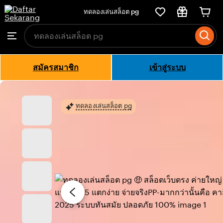
ทดลอง
ทดลองเล่นสล็อต pg
Skip
เล่น
to
Search
Browse
สล็อต
ontent
for
pg
items
or
สมัครสมาชิก
เข้าสู่ระบบ
shops
ทดลองเล่นสล็อต pg