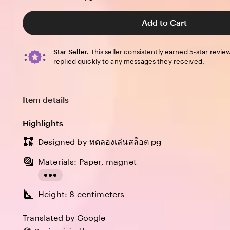
5
stars
Add to Cart
Star Seller.
This seller consistently earned 5-star revie
replied quickly to any messages they received.
Item details
Highlights
Designed by
ทดลองเล่นสล็อต pg
Materials: Paper, magnet
Read
Height: 8 centimeters
the
full
Translated by Google
description