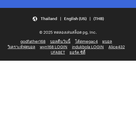
Thailand | English (US) | (THB)
© 2025 ทดลองเล่นสล็อต pg, Inc.
godfather168
บอลคืนวันนี้
โค้ดmegac4
ผบอล
วิเคราะห์ฟุตบอล
wyn168 LOGIN
indukbola LOGIN
Alice432
UFABET
ยอร์ค ซิตี้