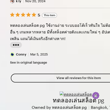
a
v
i
k ly
Nov 20, 2024
c
i
s
y
e
5
t
5
This item
out
T
w
i
of
ทดลองเล่นสล็อต pg ใช้งานง่าย ระบบออโต้เร็วทันใจ ไม่ต
5
h
b
n
stars
อื่น ๆ เกมหลากหลาย มีทั้งสล็อตค่ายดังและเกมใหม่ ๆ อัป
e
y
g
เพลิน แถมได้เงินจริงอีกต่างหาก!
w
L
r
a
e
L
u
v
i
Conny
Mar 5, 2025
r
i
s
See in original language
a
e
t
M
w
i
View all reviews for this item
a
b
n
r
y
g
i
k
r
ทดลองเล่นสล็อต pg
a
l
e
G
y
Owned by ทดลองเล่นสล็อต pg
|
Bangkok, 
v