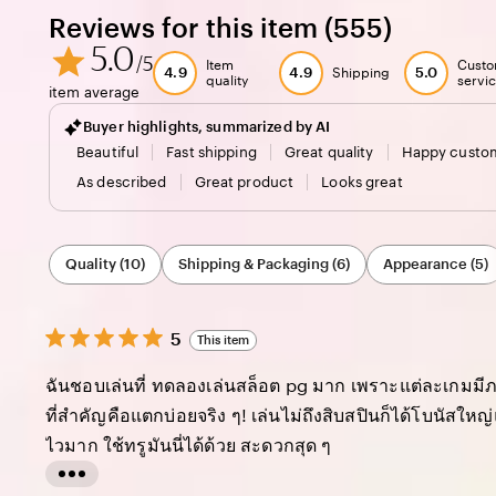
Reviews for this item (555)
5.0
/5
Item
Custo
4.9
4.9
5.0
Shipping
quality
servi
item average
Buyer highlights, summarized by AI
Beautiful
Fast shipping
Great quality
Happy custo
As described
Great product
Looks great
Filter
Quality (10)
Shipping & Packaging (6)
Appearance (5)
by
category
5
5
This item
out
of
ฉันชอบเล่นที่ ทดลองเล่นสล็อต pg มาก เพราะแต่ละเกมมี
5
stars
ที่สำคัญคือแตกบ่อยจริง ๆ! เล่นไม่ถึงสิบสปินก็ได้โบนัสให
ไวมาก ใช้ทรูมันนี่ได้ด้วย สะดวกสุด ๆ
L