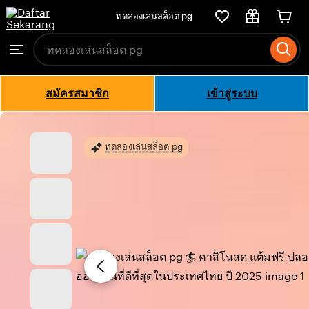
ทดลอง
ทดลองเล่นสล็อต pg
Skip
เล่น
to
Search
Browse
สล็อต
ontent
for
pg
items
or
สมัครสมาชิก
เข้าสู่ระบบ
shops
ทดลองเล่นสล็อต pg