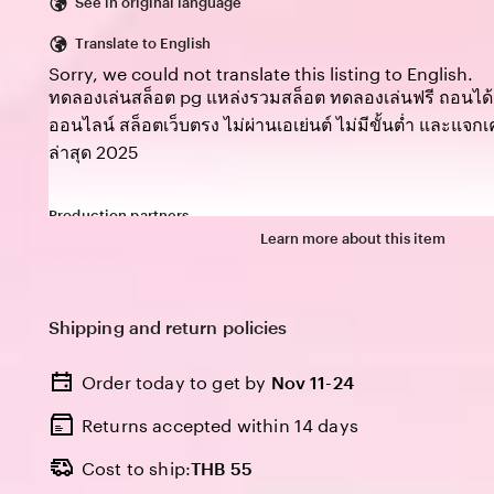
See in original language
Translate to English
Sorry, we could not translate this listing to English.
ทดลองเล่นสล็อต pg แหล่งรวมสล็อต ทดลองเล่นฟรี ถอนได้
ออนไลน์ สล็อตเว็บตรง ไม่ผ่านเอเย่นต์ ไม่มีขั้นต่ำ และแจกเ
ล่าสุด 2025
Production partners
Learn more about this item
ทดลองเล่นสล็อต pg makes this item with help from
Paperworks, The Netherlands
View all
Shipping and return policies
Order today to get by
Nov 11-24
Returns accepted
within 14 days
Cost to ship:
THB
55