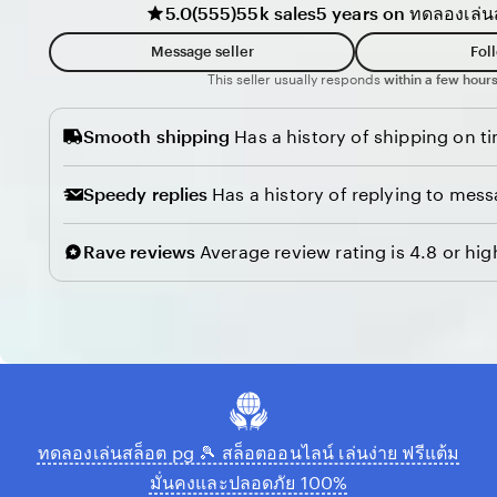
5.0
(555)
55k sales
5 years on ทดลองเล่น
r
i
i
e
Message seller
Fol
l
w
This seller usually responds
within a few hours
l
b
o
Smooth shipping
Has a history of shipping on t
y
C
Speedy replies
Has a history of replying to mess
o
n
Rave reviews
Average review rating is 4.8 or hig
n
y
ทดลองเล่นสล็อต pg 🎾 สล็อตออนไลน์ เล่นง่าย ฟรีแต้ม
มั่นคงและปลอดภัย 100%