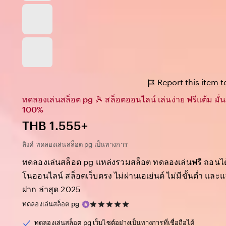
Report this item 
ทดลองเล่นสล็อต pg 🎾 สล็อตออนไลน์ เล่นง่าย ฟรีแต้ม ม
100%
Price:
THB 1.555+
ลิงค์ ทดลองเล่นสล็อต pg เป็นทางการ
ทดลองเล่นสล็อต pg แหล่งรวมสล็อต ทดลองเล่นฟรี ถอนได
โนออนไลน์ สล็อตเว็บตรง ไม่ผ่านเอเย่นต์ ไม่มีขั้นต่ำ และแ
ฝาก ล่าสุด 2025
5
ทดลองเล่นสล็อต pg
out
of
ทดลองเล่นสล็อต pg เว็บไซต์อย่างเป็นทางการที่เชื่อถือได้