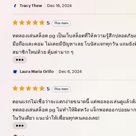
i
Tracy Thew
Dec 16, 2024
s
5
t
5
This item
out
i
of
ทดลองเล่นสล็อต pg เป็นเว็บสล็อตที่ให้ความรู้สึกปลอดภัยแล
5
n
stars
มือถือและคอม ไม่เคยมีปัญหาเลย โบนัสแจกทุกวัน แถมยัง
g
สมาชิกใหม่ด้วย คุ้มค่ามาก ๆ
r
e
L
v
i
Laura Maria Grillo
Dec 6, 2024
i
s
e
5
t
5
This item
out
w
i
of
ตอนแรกไม่เชื่อว่าจะแตกง่ายขนาดนี้ แต่พอลองเล่นดูแล้วต
5
b
n
stars
ทดลองเล่นสล็อต pg ไม่ทำให้ผิดหวัง แจ็กพอตออกบ่อยมาก 
y
g
ในวันเดียว แนะนำให้เพื่อนทุกคนลองเลย!
T
r
r
e
L