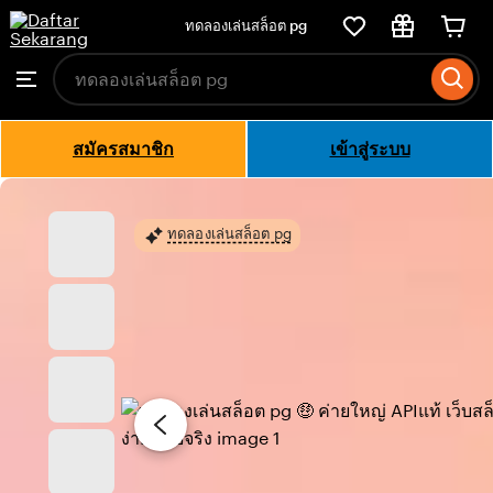
ทดลอง
ทดลองเล่นสล็อต pg
Skip
เล่น
to
Search
Browse
สล็อต
ontent
for
pg
items
or
สมัครสมาชิก
เข้าสู่ระบบ
shops
ทดลองเล่นสล็อต pg