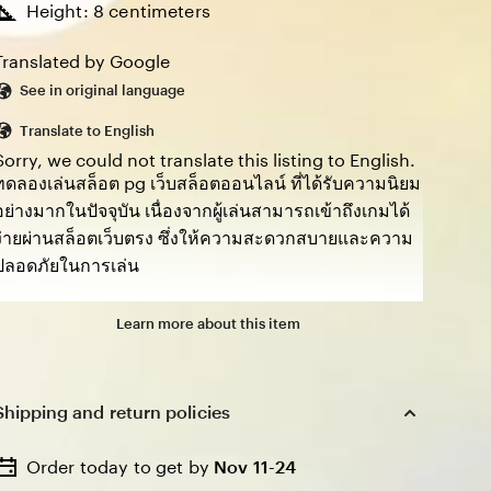
Height: 8 centimeters
the
full
Translated by Google
description
See in original language
Translate to English
Sorry, we could not translate this listing to English.
ทดลองเล่นสล็อต pg เว็บสล็อตออนไลน์ ที่ได้รับความนิยม
อย่างมากในปัจจุบัน เนื่องจากผู้เล่นสามารถเข้าถึงเกมได้
ง่ายผ่านสล็อตเว็บตรง ซึ่งให้ความสะดวกสบายและความ
ปลอดภัยในการเล่น
Learn more about this item
Production partners
ทดลองเล่นสล็อต pg makes this item with help from
Paperworks, The Netherlands
View all
Shipping and return policies
Order today to get by
Nov 11-24