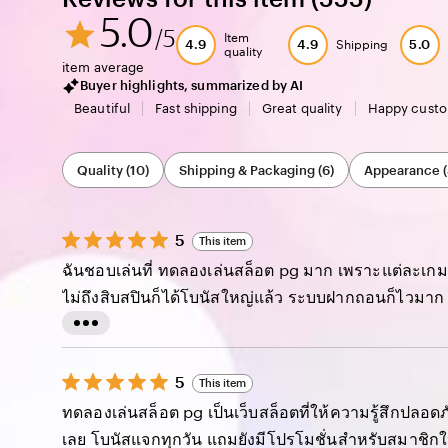
5.0
/5
Item
4.9
4.9
5.0
Shipping
quality
item average
Buyer highlights, summarized by AI
Beautiful
Fast shipping
Great quality
Happy cust
Filter
Quality (10)
Shipping & Packaging (6)
Appearance (
by
category
5
5
This item
out
ฉันชอบเล่นที่ ทดลองเล่นสล็อต pg มาก เพราะแต่ละเกมม
of
5
ไม่ถึงสิบสปินก็ได้โบนัสใหญ่แล้ว ระบบฝากถอนก็ไวมาก ใช
stars
L
i
5
5
This item
s
out
ทดลองเล่นสล็อต pg เป็นเว็บสล็อตที่ให้ความรู้สึกปลอด
of
t
5
เลย โบนัสแจกทุกวัน แถมยังมีโปรโมชั่นสำหรับสมาชิกให
i
stars