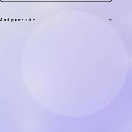
Meet your sellers