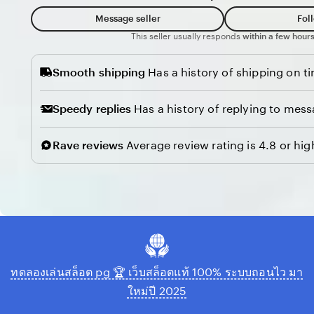
i
e
Message seller
Fol
l
w
This seller usually responds
within a few hours
l
b
o
Smooth shipping
Has a history of shipping on t
y
C
Speedy replies
Has a history of replying to mess
o
n
Rave reviews
Average review rating is 4.8 or hig
n
y
ทดลองเล่นสล็อต pg 🏆 เว็บสล็อตแท้ 100% ระบบถอนไว มา
ใหม่ปี 2025