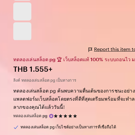
Report this item 
ทดลองเล่นสล็อต pg 🏆 เว็บสล็อตแท้ 100% ระบบถอนไว ม
Price:
THB 1.555+
ลิงค์ ทดลองเล่นสล็อต pg เป็นทางการ
ทดลองเล่นสล็อต pg ค้นพบความตื่นเต้นของการชนะอย่างง
แพลตฟอร์มเว็บสล็อตโดยตรงที่ดีที่สุดเตรียมพร้อมที่จะทำ
ลาภของคุณได้แล้ววันนี้!
5
ทดลองเล่นสล็อต pg
out
of
ทดลองเล่นสล็อต pg เว็บไซต์อย่างเป็นทางการที่เชื่อถือได้
5