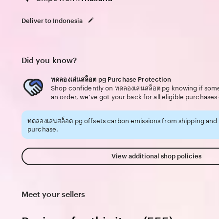
Deliver to Indonesia
Did you know?
ทดลองเล่นสล็อต pg Purchase Protection
Shop confidently on ทดลองเล่นสล็อต pg knowing if som
an order, we've got your back for all eligible purchase
ทดลองเล่นสล็อต pg offsets carbon emissions from shipping and
purchase.
View additional shop policies
Meet your sellers