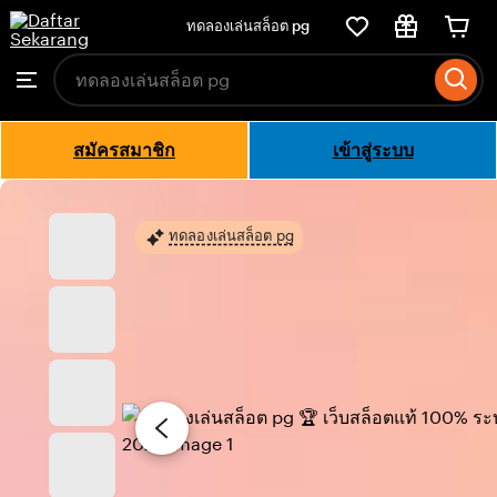
ทดลอง
ทดลองเล่นสล็อต pg
Skip
เล่น
to
Search
Browse
สล็อต
ontent
for
pg
items
or
สมัครสมาชิก
เข้าสู่ระบบ
shops
ทดลองเล่นสล็อต pg