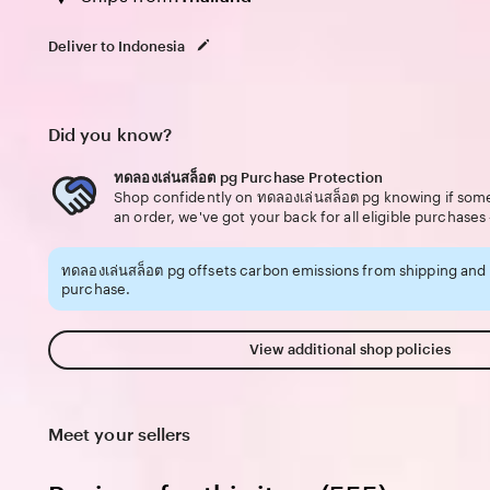
Deliver to Indonesia
Did you know?
ทดลองเล่นสล็อต pg Purchase Protection
Shop confidently on ทดลองเล่นสล็อต pg knowing if som
an order, we've got your back for all eligible purchase
ทดลองเล่นสล็อต pg offsets carbon emissions from shipping and
purchase.
View additional shop policies
Meet your sellers