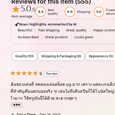
Reviews for this item (555)
5.0
/5
Item
Custo
4.9
4.9
5.0
Shipping
quality
servi
item average
Buyer highlights, summarized by AI
Beautiful
Fast shipping
Great quality
Happy custo
As described
Great product
Looks great
Filter
Quality (10)
Shipping & Packaging (6)
Appearance (5)
by
category
5
5
This item
out
of
ฉันชอบเล่นที่ ทดลองเล่นสล็อต pg มาก เพราะแต่ละเกมมี
5
stars
ที่สำคัญคือแตกบ่อยจริง ๆ! เล่นไม่ถึงสิบสปินก็ได้โบนัสให
ไวมาก ใช้ทรูมันนี่ได้ด้วย สะดวกสุด ๆ
L
i
Tracy Thew
Dec 16, 2024