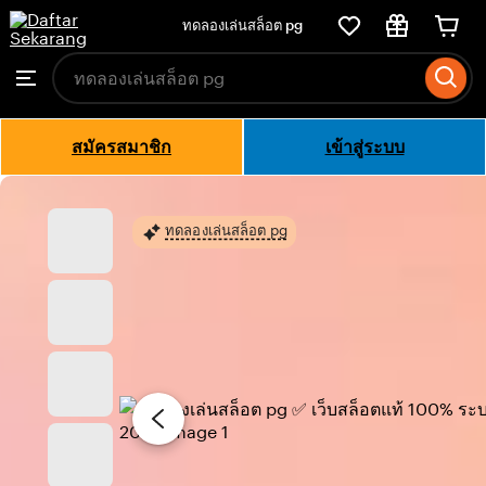
ทดลอง
ทดลองเล่นสล็อต pg
Skip
เล่น
to
Search
Browse
สล็อต
ontent
for
pg
items
or
สมัครสมาชิก
เข้าสู่ระบบ
shops
ทดลองเล่นสล็อต pg