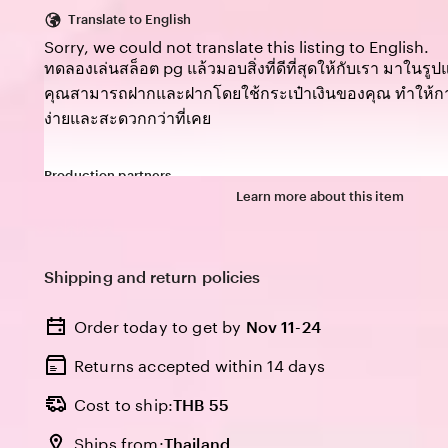
Translate to English
Sorry, we could not translate this listing to English.
ทดลองเล่นสล็อต pg แล้วมอบสิ่งที่ดีที่สุดให้กับเรา มาในรู
คุณสามารถฝากและฝากโดยใช้กระเป๋าเงินของคุณ ทำให้ก
ง่ายและสะดวกกว่าที่เคย
Production partners
Learn more about this item
ทดลองเล่นสล็อต pg makes this item with help from
Paperworks, The Netherlands
View all
Shipping and return policies
Order today to get by
Nov 11-24
Returns accepted
within 14 days
Cost to ship:
THB
55
Ships from:
Thailand