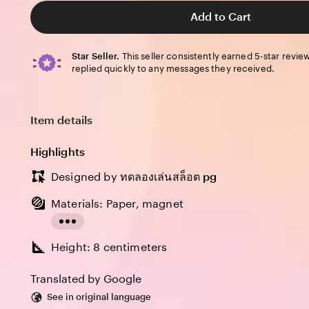
stars
Add to Cart
Star Seller.
This seller consistently earned 5-star revie
replied quickly to any messages they received.
Item details
Highlights
Designed by
ทดลองเล่นสล็อต pg
Materials: Paper, magnet
Read
Height: 8 centimeters
the
full
Translated by Google
description
See in original language