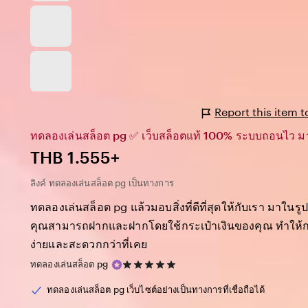
Report this item 
ทดลองเล่นสล็อต pg ✅ เว็บสล็อตแท้ 100% ระบบถอนไว ม
Price:
THB 1.555+
ลิงค์ ทดลองเล่นสล็อต pg เป็นทางการ
ทดลองเล่นสล็อต pg แล้วมอบสิ่งที่ดีที่สุดให้กับเรา มาในร
คุณสามารถฝากและฝากโดยใช้กระเป๋าเงินของคุณ ทำให้
ง่ายและสะดวกกว่าที่เคย
5
ทดลองเล่นสล็อต pg
out
of
ทดลองเล่นสล็อต pg เว็บไซต์อย่างเป็นทางการที่เชื่อถือได้
5