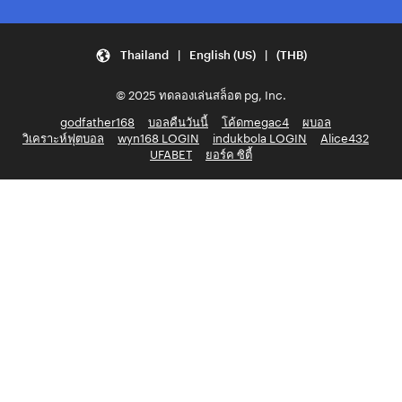
Thailand | English (US) | (THB)
© 2025 ทดลองเล่นสล็อต pg, Inc.
godfather168
บอลคืนวันนี้
โค้ดmegac4
ผบอล
วิเคราะห์ฟุตบอล
wyn168 LOGIN
indukbola LOGIN
Alice432
UFABET
ยอร์ค ซิตี้