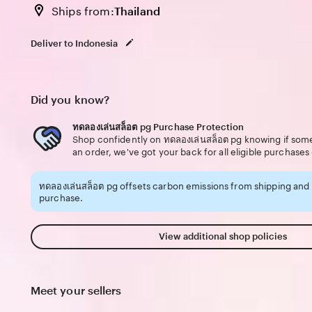
Ships from:
Thailand
Deliver to Indonesia
Did you know?
ทดลองเล่นสล็อต pg Purchase Protection
Shop confidently on ทดลองเล่นสล็อต pg knowing if som
an order, we've got your back for all eligible purchase
ทดลองเล่นสล็อต pg offsets carbon emissions from shipping and
purchase.
View additional shop policies
Meet your sellers