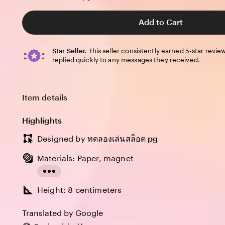
5
stars
Add to Cart
Star Seller.
This seller consistently earned 5-star revie
replied quickly to any messages they received.
Item details
Highlights
Designed by
ทดลองเล่นสล็อต pg
Materials: Paper, magnet
Read
Height: 8 centimeters
the
full
Translated by Google
description