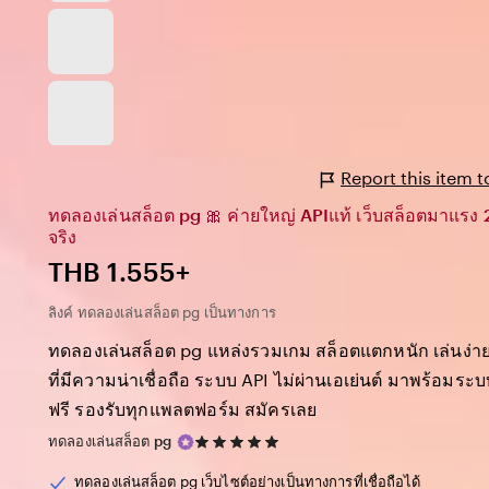
Report this item 
ทดลองเล่นสล็อต pg 🎀 ค่ายใหญ่ APIแท้ เว็บสล็อตมาแรง 
จริง
Price:
THB 1.555+
ลิงค์ ทดลองเล่นสล็อต pg เป็นทางการ
ทดลองเล่นสล็อต pg แหล่งรวมเกม สล็อตแตกหนัก เล่นง่าย ไ
ที่มีความน่าเชื่อถือ ระบบ API ไม่ผ่านเอเย่นต์ มาพร้อมร
ฟรี รองรับทุกแพลตฟอร์ม สมัครเลย
5
ทดลองเล่นสล็อต pg
out
of
ทดลองเล่นสล็อต pg เว็บไซต์อย่างเป็นทางการที่เชื่อถือได้