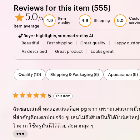
Reviews for this item (555)
5.0
/5
Item
Custo
4.9
4.9
5.0
Shipping
quality
servi
item average
Buyer highlights, summarized by AI
Beautiful
Fast shipping
Great quality
Happy custo
As described
Great product
Looks great
Filter
Quality (10)
Shipping & Packaging (6)
Appearance (5)
by
category
5
5
This item
out
of
ฉันชอบเล่นที่ ทดลองเล่นสล็อต pg มาก เพราะแต่ละเกมมี
5
stars
ที่สำคัญคือแตกบ่อยจริง ๆ! เล่นไม่ถึงสิบสปินก็ได้โบนัสให
ไวมาก ใช้ทรูมันนี่ได้ด้วย สะดวกสุด ๆ
L