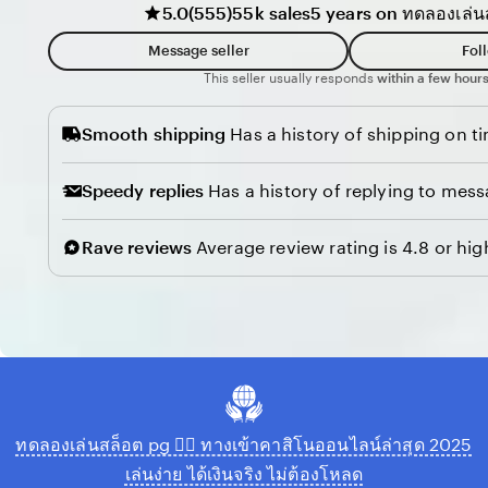
5.0
(555)
55k sales
5 years on ทดลองเล่น
r
i
i
e
Message seller
Fol
l
w
This seller usually responds
within a few hours
l
b
o
Smooth shipping
Has a history of shipping on t
y
C
Speedy replies
Has a history of replying to mess
o
n
Rave reviews
Average review rating is 4.8 or hig
n
y
ทดลองเล่นสล็อต pg 🧜‍♀️ ทางเข้าคาสิโนออนไลน์ล่าสุด 2025
เล่นง่าย ได้เงินจริง ไม่ต้องโหลด