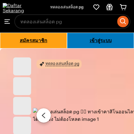
ทดลอง
ทดลองเล่นสล็อต pg
Skip
เล่น
to
Search
Browse
สล็อต
ontent
for
pg
items
or
สมัครสมาชิก
เข้าสู่ระบบ
shops
ทดลองเล่นสล็อต pg