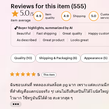
Reviews for this item (555)
5.0
/5
Item
Custo
4.9
4.9
5.0
Shipping
quality
servi
item average
Buyer highlights, summarized by AI
Beautiful
Fast shipping
Great quality
Happy custo
As described
Great product
Looks great
Filter
Quality (10)
Shipping & Packaging (6)
Appearance (5)
by
category
5
5
This item
out
of
ฉันชอบเล่นที่ ทดลองเล่นสล็อต pg มาก เพราะแต่ละเกมมี
5
stars
ที่สำคัญคือแตกบ่อยจริง ๆ! เล่นไม่ถึงสิบสปินก็ได้โบนัสให
ไวมาก ใช้ทรูมันนี่ได้ด้วย สะดวกสุด ๆ
L