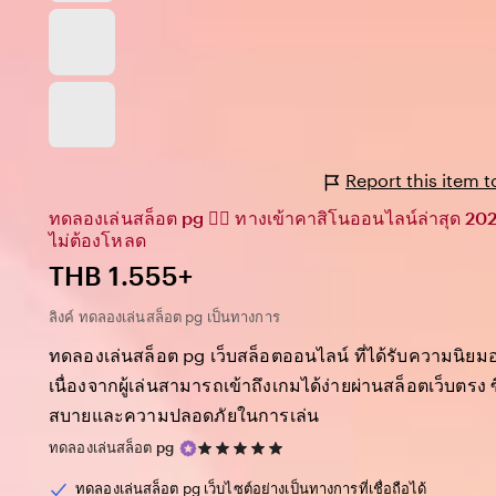
Report this item 
ทดลองเล่นสล็อต pg 🧜‍♀️ ทางเข้าคาสิโนออนไลน์ล่าสุด 2025 
ไม่ต้องโหลด
Price:
THB 1.555+
ลิงค์ ทดลองเล่นสล็อต pg เป็นทางการ
ทดลองเล่นสล็อต pg เว็บสล็อตออนไลน์ ที่ได้รับความนิยมอ
เนื่องจากผู้เล่นสามารถเข้าถึงเกมได้ง่ายผ่านสล็อตเว็บตรง
สบายและความปลอดภัยในการเล่น
5
ทดลองเล่นสล็อต pg
out
of
ทดลองเล่นสล็อต pg เว็บไซต์อย่างเป็นทางการที่เชื่อถือได้