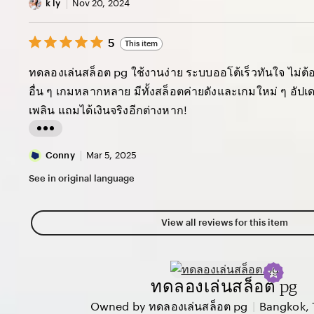
a
v
i
k ly
Nov 20, 2024
c
i
s
y
e
5
t
5
This item
out
T
w
i
of
ทดลองเล่นสล็อต pg ใช้งานง่าย ระบบออโต้เร็วทันใจ ไม่ต
5
h
b
n
stars
อื่น ๆ เกมหลากหลาย มีทั้งสล็อตค่ายดังและเกมใหม่ ๆ อัป
e
y
g
เพลิน แถมได้เงินจริงอีกต่างหาก!
w
L
r
a
e
L
u
v
i
Conny
Mar 5, 2025
r
i
s
See in original language
a
e
t
M
w
i
View all reviews for this item
a
b
n
r
y
g
i
k
r
ทดลองเล่นสล็อต pg
a
l
e
G
y
Owned by ทดลองเล่นสล็อต pg
|
Bangkok, 
v