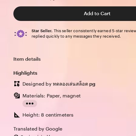
5
stars
Add to Cart
Star Seller.
This seller consistently earned 5-star revie
replied quickly to any messages they received.
Item details
Highlights
Designed by
ทดลองเล่นสล็อต pg
Materials: Paper, magnet
Read
Height: 8 centimeters
the
full
Translated by Google
description