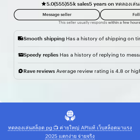
5.0
(555)
55k sales
5 years on ทดลองเล่น
r
i
i
e
Message seller
Fol
l
w
This seller usually responds
within a few hours
l
b
o
Smooth shipping
Has a history of shipping on t
y
C
Speedy replies
Has a history of replying to mess
o
n
Rave reviews
Average review rating is 4.8 or hig
n
y
ทดลองเล่นสล็อต pg 📺 ค่ายใหญ่ APIแท้ เว็บสล็อตมาแรง
2025 แตกง่าย จ่ายจริง