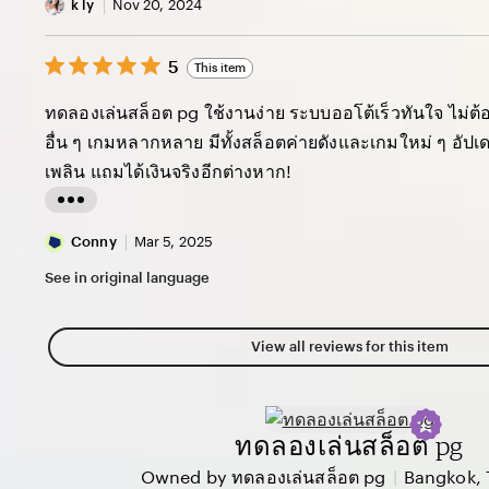
a
v
i
k ly
Nov 20, 2024
c
i
s
y
e
5
t
5
This item
out
T
w
i
of
ทดลองเล่นสล็อต pg ใช้งานง่าย ระบบออโต้เร็วทันใจ ไม่ต
5
h
b
n
stars
อื่น ๆ เกมหลากหลาย มีทั้งสล็อตค่ายดังและเกมใหม่ ๆ อัป
e
y
g
เพลิน แถมได้เงินจริงอีกต่างหาก!
w
L
r
a
e
L
u
v
i
Conny
Mar 5, 2025
r
i
s
See in original language
a
e
t
M
w
i
View all reviews for this item
a
b
n
r
y
g
i
k
r
ทดลองเล่นสล็อต pg
a
l
e
G
y
Owned by ทดลองเล่นสล็อต pg
|
Bangkok, 
v