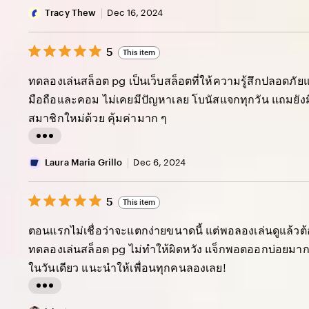
i
Tracy Thew
Dec 16, 2024
s
5
t
5
This item
out
i
of
ทดลองเล่นสล็อต pg เป็นเว็บสล็อตที่ให้ความรู้สึกปลอดภัยแล
5
n
stars
มือถือและคอม ไม่เคยมีปัญหาเลย โบนัสแจกทุกวัน แถมยัง
g
สมาชิกใหม่ด้วย คุ้มค่ามาก ๆ
r
e
L
v
i
Laura Maria Grillo
Dec 6, 2024
i
s
e
5
t
5
This item
out
w
i
of
ตอนแรกไม่เชื่อว่าจะแตกง่ายขนาดนี้ แต่พอลองเล่นดูแล้วต
5
b
n
stars
ทดลองเล่นสล็อต pg ไม่ทำให้ผิดหวัง แจ็กพอตออกบ่อยมาก 
y
g
ในวันเดียว แนะนำให้เพื่อนทุกคนลองเลย!
T
r
r
e
L