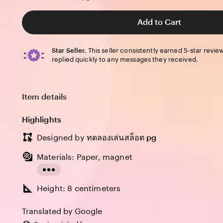
5
stars
Add to Cart
Star Seller.
This seller consistently earned 5-star revie
replied quickly to any messages they received.
Item details
Highlights
Designed by
ทดลองเล่นสล็อต pg
Materials: Paper, magnet
Read
Height: 8 centimeters
the
full
Translated by Google
description