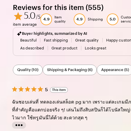
Reviews for this item (555)
5.0
/5
Item
Custo
4.9
4.9
5.0
Shipping
quality
servi
item average
Buyer highlights, summarized by AI
Beautiful
Fast shipping
Great quality
Happy custo
As described
Great product
Looks great
Filter
Quality (10)
Shipping & Packaging (6)
Appearance (5)
by
category
5
5
This item
out
of
ฉันชอบเล่นที่ ทดลองเล่นสล็อต pg มาก เพราะแต่ละเกมมี
5
stars
ที่สำคัญคือแตกบ่อยจริง ๆ! เล่นไม่ถึงสิบสปินก็ได้โบนัสให
ไวมาก ใช้ทรูมันนี่ได้ด้วย สะดวกสุด ๆ
L