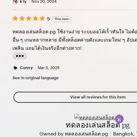
a
v
i
k ly
Nov 20, 2024
c
i
s
y
e
5
t
5
This item
out
T
w
i
of
ทดลองเล่นสล็อต pg ใช้งานง่าย ระบบออโต้เร็วทันใจ ไม่ต
5
h
b
n
stars
อื่น ๆ เกมหลากหลาย มีทั้งสล็อตค่ายดังและเกมใหม่ ๆ อัป
e
y
g
เพลิน แถมได้เงินจริงอีกต่างหาก!
w
L
r
a
e
L
u
v
i
Conny
Mar 5, 2025
r
i
s
See in original language
a
e
t
M
w
i
View all reviews for this item
a
b
n
r
y
g
i
k
r
ทดลองเล่นสล็อต pg
a
l
e
G
y
Owned by ทดลองเล่นสล็อต pg
|
Bangkok, 
v