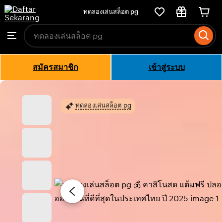
ทดลอง
ทดลองเล่นสล็อต pg
Skip
เล่น
to
Search
Browse
สล็อต
ontent
for
pg
items
or
สมัครสมาชิก
เข้าสู่ระบบ
shops
ทดลองเล่นสล็อต pg