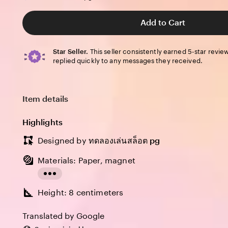
5
stars
Add to Cart
Star Seller.
This seller consistently earned 5-star revie
replied quickly to any messages they received.
Item details
Highlights
Designed by
ทดลองเล่นสล็อต pg
Materials: Paper, magnet
Read
Height: 8 centimeters
the
full
Translated by Google
description