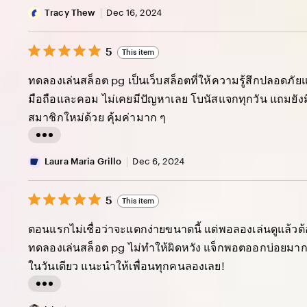
i
Tracy Thew
Dec 16, 2024
s
5
t
5
This item
out
i
of
ทดลองเล่นสล็อต pg เป็นเว็บสล็อตที่ให้ความรู้สึกปลอดภัยแล
5
n
stars
มือถือและคอม ไม่เคยมีปัญหาเลย โบนัสแจกทุกวัน แถมยัง
g
สมาชิกใหม่ด้วย คุ้มค่ามาก ๆ
r
e
L
v
i
Laura Maria Grillo
Dec 6, 2024
i
s
e
5
t
5
This item
out
w
i
of
ตอนแรกไม่เชื่อว่าจะแตกง่ายขนาดนี้ แต่พอลองเล่นดูแล้วต
5
b
n
stars
ทดลองเล่นสล็อต pg ไม่ทำให้ผิดหวัง แจ็กพอตออกบ่อยมาก 
y
g
ในวันเดียว แนะนำให้เพื่อนทุกคนลองเลย!
T
r
r
e
L