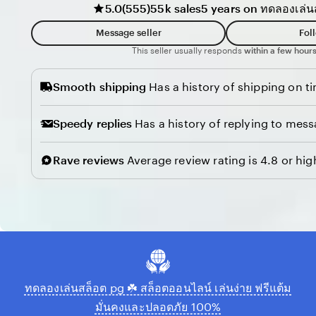
5.0
(555)
55k sales
5 years on ทดลองเล่น
r
i
i
e
Message seller
Fol
l
w
This seller usually responds
within a few hours
l
b
o
Smooth shipping
Has a history of shipping on t
y
C
Speedy replies
Has a history of replying to mess
o
n
Rave reviews
Average review rating is 4.8 or hig
n
y
ทดลองเล่นสล็อต pg ☘️ สล็อตออนไลน์ เล่นง่าย ฟรีแต้ม
มั่นคงและปลอดภัย 100%