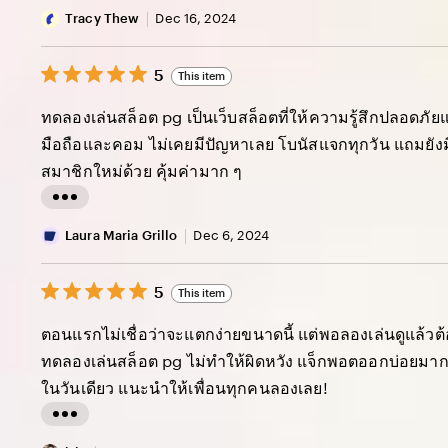
i
Tracy Thew
Dec 16, 2024
s
5
t
5
This item
out
i
of
ทดลองเล่นสล็อต pg เป็นเว็บสล็อตที่ให้ความรู้สึกปลอดภัยแล
5
n
stars
มือถือและคอม ไม่เคยมีปัญหาเลย โบนัสแจกทุกวัน แถมยัง
g
สมาชิกใหม่ด้วย คุ้มค่ามาก ๆ
r
e
L
v
i
Laura Maria Grillo
Dec 6, 2024
i
s
e
5
t
5
This item
out
w
i
of
ตอนแรกไม่เชื่อว่าจะแตกง่ายขนาดนี้ แต่พอลองเล่นดูแล้วต
5
b
n
stars
ทดลองเล่นสล็อต pg ไม่ทำให้ผิดหวัง แจ็กพอตออกบ่อยมาก 
y
g
ในวันเดียว แนะนำให้เพื่อนทุกคนลองเลย!
T
r
r
e
L