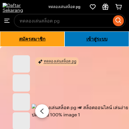
ทดลอง
ทดลองเล่นสล็อต pg
Skip
เล่น
to
Search
Browse
สล็อต
ontent
for
pg
items
or
สมัครสมาชิก
เข้าสู่ระบบ
shops
ทดลองเล่นสล็อต pg