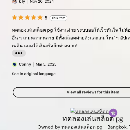
a
v
i
k ly
Nov 20, 2024
c
i
s
y
e
5
t
5
This item
out
T
w
i
of
ทดลองเล่นสล็อต pg ใช้งานง่าย ระบบออโต้เร็วทันใจ ไม่ต
5
h
b
n
stars
อื่น ๆ เกมหลากหลาย มีทั้งสล็อตค่ายดังและเกมใหม่ ๆ อัป
e
y
g
เพลิน แถมได้เงินจริงอีกต่างหาก!
w
L
r
a
e
L
u
v
i
Conny
Mar 5, 2025
r
i
s
See in original language
a
e
t
M
w
i
View all reviews for this item
a
b
n
r
y
g
i
k
r
ทดลองเล่นสล็อต pg
a
l
e
G
y
Owned by ทดลองเล่นสล็อต pg
|
Bangkok, 
v