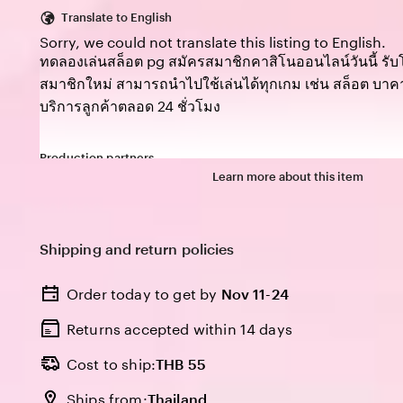
Translate to English
Sorry, we could not translate this listing to English.
ทดลองเล่นสล็อต pg สมัครสมาชิกคาสิโนออนไลน์วันนี้ รับโ
สมาชิกใหม่ สามารถนำไปใช้เล่นได้ทุกเกม เช่น สล็อต บาคา
บริการลูกค้าตลอด 24 ชั่วโมง
Production partners
Learn more about this item
ทดลองเล่นสล็อต pg makes this item with help from
Paperworks, The Netherlands
View all
Shipping and return policies
Order today to get by
Nov 11-24
Returns accepted
within 14 days
Cost to ship:
THB
55
Ships from:
Thailand