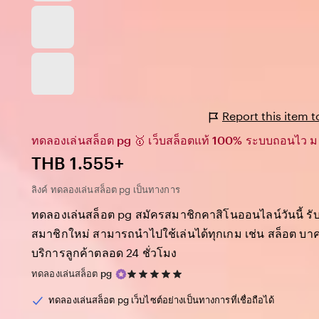
Report this item 
ทดลองเล่นสล็อต pg 🥇 เว็บสล็อตแท้ 100% ระบบถอนไว ม
Price:
THB 1.555+
ลิงค์ ทดลองเล่นสล็อต pg เป็นทางการ
ทดลองเล่นสล็อต pg สมัครสมาชิกคาสิโนออนไลน์วันนี้ รับ
สมาชิกใหม่ สามารถนำไปใช้เล่นได้ทุกเกม เช่น สล็อต บาคา
บริการลูกค้าตลอด 24 ชั่วโมง
5
ทดลองเล่นสล็อต pg
out
of
ทดลองเล่นสล็อต pg เว็บไซต์อย่างเป็นทางการที่เชื่อถือได้
5