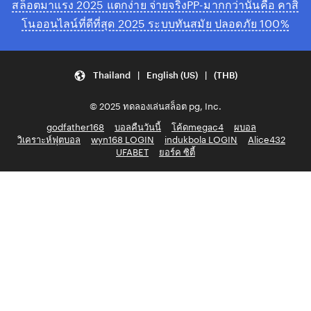
สล็อตมาแรง 2025 แตกง่าย จ่ายจริงPP-มากกว่านั้นคือ คาสิ
โนออนไลน์ที่ดีที่สุด 2025 ระบบทันสมัย ปลอดภัย 100%
Thailand | English (US) | (THB)
© 2025 ทดลองเล่นสล็อต pg, Inc.
godfather168
บอลคืนวันนี้
โค้ดmegac4
ผบอล
วิเคราะห์ฟุตบอล
wyn168 LOGIN
indukbola LOGIN
Alice432
UFABET
ยอร์ค ซิตี้