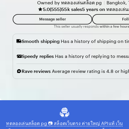
G
y
Owned by ทดลองเล่นสล็อต pg
|
Bangkok, 
v
5.0
(555)
55k sales
5 years on ทดลองเล่น
r
i
i
e
Message seller
Fol
l
w
This seller usually responds
within a few hours
l
b
o
Smooth shipping
Has a history of shipping on t
y
C
Speedy replies
Has a history of replying to mess
o
n
Rave reviews
Average review rating is 4.8 or hig
n
y
ทดลองเล่นสล็อต pg 📷 สล็อตเว็บตรง ค่ายใหญ่ APIแท้ เว็บ