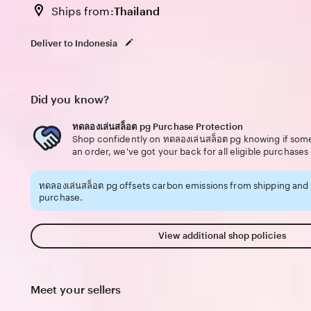
Ships from:
Thailand
Deliver to Indonesia
Did you know?
ทดลองเล่นสล็อต pg Purchase Protection
Shop confidently on ทดลองเล่นสล็อต pg knowing if som
an order, we've got your back for all eligible purchase
ทดลองเล่นสล็อต pg offsets carbon emissions from shipping and
purchase.
View additional shop policies
Meet your sellers