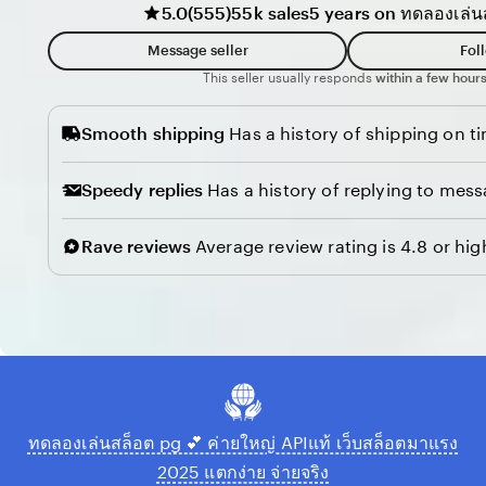
5.0
(555)
55k sales
5 years on ทดลองเล่น
r
i
i
e
Message seller
Fol
l
w
This seller usually responds
within a few hours
l
b
o
Smooth shipping
Has a history of shipping on t
y
C
Speedy replies
Has a history of replying to mess
o
n
Rave reviews
Average review rating is 4.8 or hig
n
y
ทดลองเล่นสล็อต pg 💕 ค่ายใหญ่ APIแท้ เว็บสล็อตมาแรง
2025 แตกง่าย จ่ายจริง