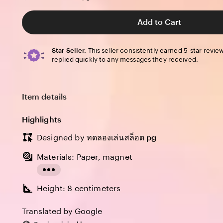
5
stars
Add to Cart
Star Seller.
This seller consistently earned 5-star revie
replied quickly to any messages they received.
Item details
Highlights
Designed by
ทดลองเล่นสล็อต pg
Materials: Paper, magnet
Read
Height: 8 centimeters
the
full
Translated by Google
description