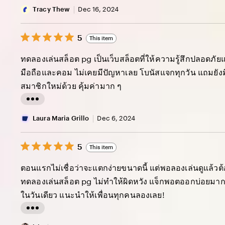
i
Tracy Thew
Dec 16, 2024
s
5
t
5
This item
out
i
of
ทดลองเล่นสล็อต pg เป็นเว็บสล็อตที่ให้ความรู้สึกปลอดภัยแล
5
n
stars
มือถือและคอม ไม่เคยมีปัญหาเลย โบนัสแจกทุกวัน แถมยัง
g
สมาชิกใหม่ด้วย คุ้มค่ามาก ๆ
r
e
L
v
i
Laura Maria Grillo
Dec 6, 2024
i
s
e
5
t
5
This item
out
w
i
of
ตอนแรกไม่เชื่อว่าจะแตกง่ายขนาดนี้ แต่พอลองเล่นดูแล้วต
5
b
n
stars
ทดลองเล่นสล็อต pg ไม่ทำให้ผิดหวัง แจ็กพอตออกบ่อยมาก 
y
g
ในวันเดียว แนะนำให้เพื่อนทุกคนลองเลย!
T
r
r
e
L