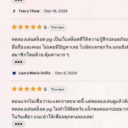
L
i
Tracy Thew
Dec 16, 2024
s
5
t
5
This item
out
i
of
ทดลองเล่นสล็อต pg เป็นเว็บสล็อตที่ให้ความรู้สึกปลอดภัยแล
5
n
stars
มือถือและคอม ไม่เคยมีปัญหาเลย โบนัสแจกทุกวัน แถมยัง
g
สมาชิกใหม่ด้วย คุ้มค่ามาก ๆ
r
e
L
v
i
Laura Maria Grillo
Dec 6, 2024
i
s
e
5
t
5
This item
out
w
i
of
ตอนแรกไม่เชื่อว่าจะแตกง่ายขนาดนี้ แต่พอลองเล่นดูแล้วต
5
b
n
stars
ทดลองเล่นสล็อต pg ไม่ทำให้ผิดหวัง แจ็กพอตออกบ่อยมาก 
y
g
ในวันเดียว แนะนำให้เพื่อนทุกคนลองเลย!
T
r
r
e
L