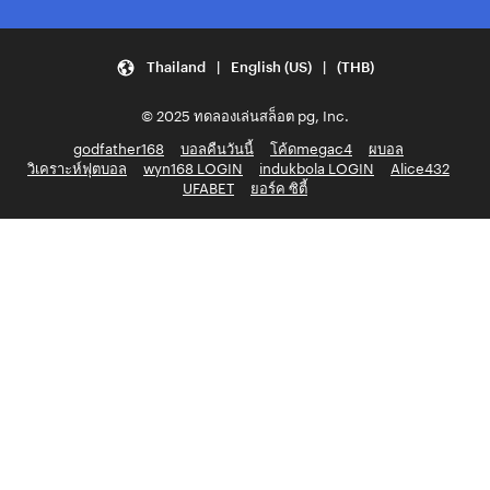
Thailand | English (US) | (THB)
© 2025 ทดลองเล่นสล็อต pg, Inc.
godfather168
บอลคืนวันนี้
โค้ดmegac4
ผบอล
วิเคราะห์ฟุตบอล
wyn168 LOGIN
indukbola LOGIN
Alice432
UFABET
ยอร์ค ซิตี้