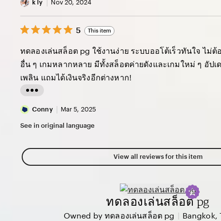
a
v
i
k ly
Nov 20, 2024
c
i
s
y
e
5
t
5
This item
out
T
w
i
of
ทดลองเล่นสล็อต pg ใช้งานง่าย ระบบออโต้เร็วทันใจ ไม่ต
5
h
b
n
stars
อื่น ๆ เกมหลากหลาย มีทั้งสล็อตค่ายดังและเกมใหม่ ๆ อัป
e
y
g
เพลิน แถมได้เงินจริงอีกต่างหาก!
w
L
r
a
e
L
u
v
i
Conny
Mar 5, 2025
r
i
s
See in original language
a
e
t
M
w
i
View all reviews for this item
a
b
n
r
y
g
i
k
r
ทดลองเล่นสล็อต pg
a
l
e
G
y
Owned by ทดลองเล่นสล็อต pg
|
Bangkok, 
v