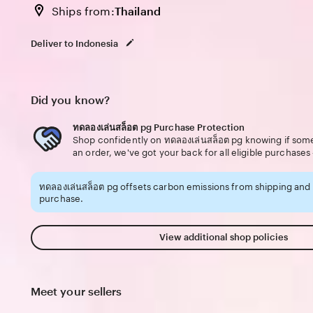
Ships from:
Thailand
Deliver to Indonesia
Did you know?
ทดลองเล่นสล็อต pg Purchase Protection
Shop confidently on ทดลองเล่นสล็อต pg knowing if som
an order, we've got your back for all eligible purchase
ทดลองเล่นสล็อต pg offsets carbon emissions from shipping and
purchase.
View additional shop policies
Meet your sellers