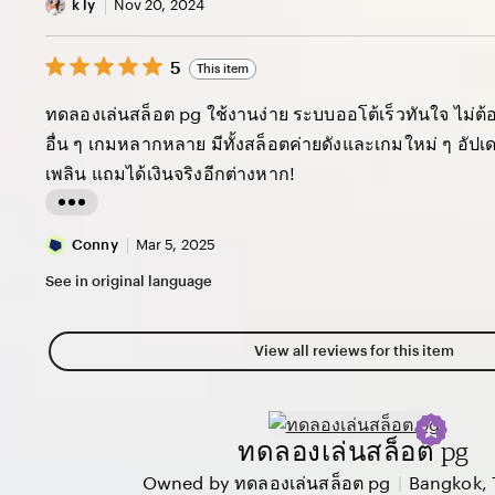
a
v
i
k ly
Nov 20, 2024
c
i
s
y
e
5
t
5
This item
out
T
w
i
of
ทดลองเล่นสล็อต pg ใช้งานง่าย ระบบออโต้เร็วทันใจ ไม่ต
5
h
b
n
stars
อื่น ๆ เกมหลากหลาย มีทั้งสล็อตค่ายดังและเกมใหม่ ๆ อัป
e
y
g
เพลิน แถมได้เงินจริงอีกต่างหาก!
w
L
r
a
e
L
u
v
i
Conny
Mar 5, 2025
r
i
s
See in original language
a
e
t
M
w
i
View all reviews for this item
a
b
n
r
y
g
i
k
r
ทดลองเล่นสล็อต pg
a
l
e
G
y
Owned by ทดลองเล่นสล็อต pg
|
Bangkok, 
v