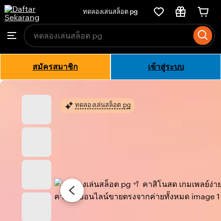
ทดลอง
ทดลองเล่นสล็อต pg
Skip
เล่น
to
Search
Browse
สล็อต
ontent
for
pg
items
or
สมัครสมาชิก
เข้าสู่ระบบ
shops
ทดลองเล่นสล็อต pg