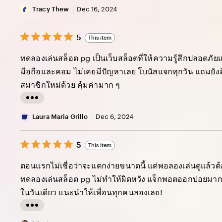
i
Tracy Thew
Dec 16, 2024
s
5
t
5
This item
out
i
of
ทดลองเล่นสล็อต pg เป็นเว็บสล็อตที่ให้ความรู้สึกปลอดภัยแล
5
n
stars
มือถือและคอม ไม่เคยมีปัญหาเลย โบนัสแจกทุกวัน แถมยัง
g
สมาชิกใหม่ด้วย คุ้มค่ามาก ๆ
r
e
L
v
i
Laura Maria Grillo
Dec 6, 2024
i
s
e
5
t
5
This item
out
w
i
of
ตอนแรกไม่เชื่อว่าจะแตกง่ายขนาดนี้ แต่พอลองเล่นดูแล้วต
5
b
n
stars
ทดลองเล่นสล็อต pg ไม่ทำให้ผิดหวัง แจ็กพอตออกบ่อยมาก 
y
g
ในวันเดียว แนะนำให้เพื่อนทุกคนลองเลย!
T
r
r
e
L