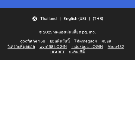
Thailand | English (US) | (THB)
© 2025 ทดลองเล่นสล็อต pg, Inc.
godfather168
บอลคืนวันนี้
โค้ดmegac4
ผบอล
วิเคราะห์ฟุตบอล
wyn168 LOGIN
indukbola LOGIN
Alice432
UFABET
ยอร์ค ซิตี้