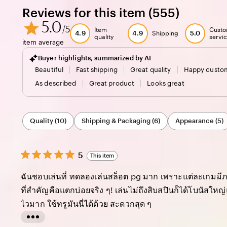
Reviews for this item (555)
5.0
/5
Item
Custo
4.9
4.9
5.0
Shipping
quality
servi
item average
Buyer highlights, summarized by AI
Beautiful
Fast shipping
Great quality
Happy custo
As described
Great product
Looks great
Filter
Quality (10)
Shipping & Packaging (6)
Appearance (5)
by
category
5
5
This item
out
of
ฉันชอบเล่นที่ ทดลองเล่นสล็อต pg มาก เพราะแต่ละเกมมี
5
stars
ที่สำคัญคือแตกบ่อยจริง ๆ! เล่นไม่ถึงสิบสปินก็ได้โบนัสให
ไวมาก ใช้ทรูมันนี่ได้ด้วย สะดวกสุด ๆ
L