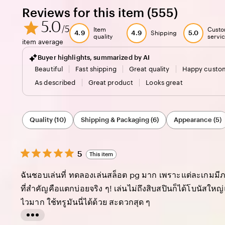
Reviews for this item (555)
5.0
/5
Item
Custo
4.9
4.9
5.0
Shipping
quality
servi
item average
Buyer highlights, summarized by AI
Beautiful
Fast shipping
Great quality
Happy custo
As described
Great product
Looks great
Filter
Quality (10)
Shipping & Packaging (6)
Appearance (5)
by
category
5
5
This item
out
of
ฉันชอบเล่นที่ ทดลองเล่นสล็อต pg มาก เพราะแต่ละเกมมี
5
stars
ที่สำคัญคือแตกบ่อยจริง ๆ! เล่นไม่ถึงสิบสปินก็ได้โบนัสให
ไวมาก ใช้ทรูมันนี่ได้ด้วย สะดวกสุด ๆ
L