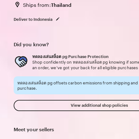
Ships from:
Thailand
Deliver to Indonesia
Did you know?
ทดลองเล่นสล็อต pg Purchase Protection
Shop confidently on ทดลองเล่นสล็อต pg knowing if som
an order, we've got your back for all eligible purchase
ทดลองเล่นสล็อต pg offsets carbon emissions from shipping and
purchase.
View additional shop policies
Meet your sellers