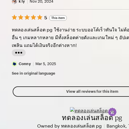
a
v
i
k ly
Nov 20, 2024
c
i
s
y
e
5
t
5
This item
out
T
w
i
of
ทดลองเล่นสล็อต pg ใช้งานง่าย ระบบออโต้เร็วทันใจ ไม่ต
5
h
b
n
stars
อื่น ๆ เกมหลากหลาย มีทั้งสล็อตค่ายดังและเกมใหม่ ๆ อัป
e
y
g
เพลิน แถมได้เงินจริงอีกต่างหาก!
w
L
r
a
e
L
u
v
i
Conny
Mar 5, 2025
r
i
s
See in original language
a
e
t
M
w
i
View all reviews for this item
a
b
n
r
y
g
i
k
r
ทดลองเล่นสล็อต pg
a
l
e
G
y
Owned by ทดลองเล่นสล็อต pg
|
Bangkok, 
v