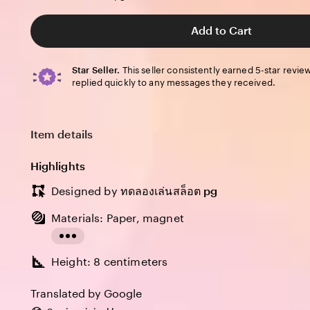
5
stars
Add to Cart
Star Seller.
This seller consistently earned 5-star revie
replied quickly to any messages they received.
Item details
Highlights
Designed by
ทดลองเล่นสล็อต pg
Materials: Paper, magnet
Read
Height: 8 centimeters
the
full
Translated by Google
description