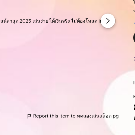
Report this item to ทดลองเล่นสล็อต pg