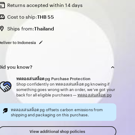
Returns accepted
within 14 days
Cost to ship:
THB
55
Ships from:
Thailand
eliver to Indonesia
Did you know?
ทดลองเล่นสล็อต pg Purchase Protection
Shop confidently on ทดลองเล่นสล็อต pg knowing if
something goes wrong with an order, we've got your
back for all eligible purchases —
ทดลองเล่นสล็อต pg
ทดลองเล่นสล็อต pg offsets carbon emissions from
shipping and packaging on this purchase.
View additional shop policies