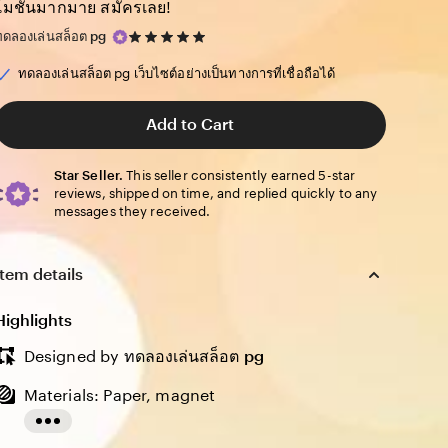
โมชั่นมากมาย สมัครเลย!
5
ทดลองเล่นสล็อต pg
out
of
ทดลองเล่นสล็อต pg เว็บไซต์อย่างเป็นทางการที่เชื่อถือได้
5
stars
Add to Cart
Star Seller.
This seller consistently earned 5-star
reviews, shipped on time, and replied quickly to any
messages they received.
Item details
Highlights
Designed by
ทดลองเล่นสล็อต pg
Materials: Paper, magnet
Read