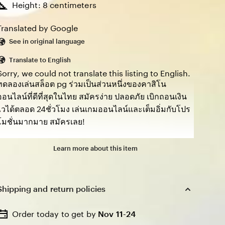
Height: 8 centimeters
the
full
Translated by Google
description
See in original language
Translate to English
Sorry, we could not translate this listing to English.
ทดลองเล่นสล็อต pg ร่วมเป็นส่วนหนึ่งของคาสิโน
ออนไลน์ที่ดีที่สุดในไทย สมัครง่าย ปลอดภัย เบิกถอนเงิน
ไวได้ตลอด 24ชั่วโมง เล่นเกมออนไลน์และเต็มอิ่มกับโปร
โมชั่นมากมาย สมัครเลย!
Learn more about this item
Production partners
ทดลองเล่นสล็อต pg makes this item with help from
Paperworks, The Netherlands
View all
Shipping and return policies
Order today to get by
Nov 11-24