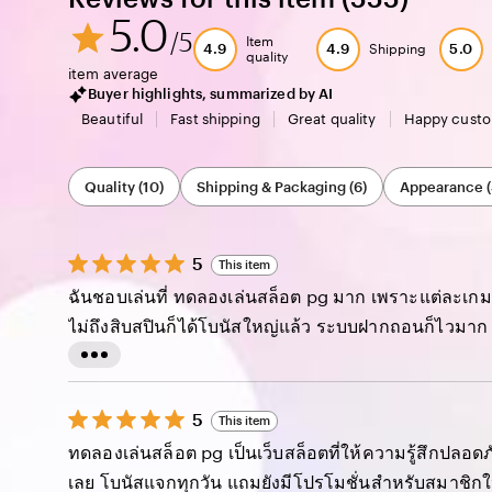
5.0
/5
Item
4.9
4.9
5.0
Shipping
quality
item average
Buyer highlights, summarized by AI
Beautiful
Fast shipping
Great quality
Happy cust
Filter
Quality (10)
Shipping & Packaging (6)
Appearance (
by
category
5
5
This item
out
ฉันชอบเล่นที่ ทดลองเล่นสล็อต pg มาก เพราะแต่ละเกมม
of
5
ไม่ถึงสิบสปินก็ได้โบนัสใหญ่แล้ว ระบบฝากถอนก็ไวมาก ใช
stars
L
i
5
5
This item
s
out
ทดลองเล่นสล็อต pg เป็นเว็บสล็อตที่ให้ความรู้สึกปลอด
of
t
5
เลย โบนัสแจกทุกวัน แถมยังมีโปรโมชั่นสำหรับสมาชิกให
i
stars