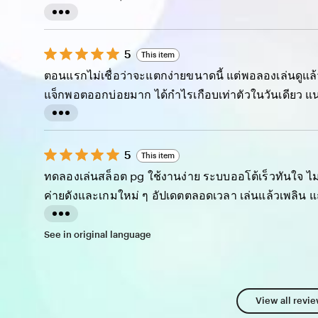
n
L
g
i
5
r
5
This item
s
out
e
ตอนแรกไม่เชื่อว่าจะแตกง่ายขนาดนี้ แต่พอลองเล่นดูแล้
of
t
5
v
แจ็กพอตออกบ่อยมาก ได้กำไรเกือบเท่าตัวในวันเดียว แ
i
stars
i
n
L
e
g
i
w
5
r
5
This item
s
out
b
e
ทดลองเล่นสล็อต pg ใช้งานง่าย ระบบออโต้เร็วทันใจ ไม
of
t
y
5
v
ค่ายดังและเกมใหม่ ๆ อัปเดตตลอดเวลา เล่นแล้วเพลิน แถ
i
stars
T
i
n
L
r
e
See in original language
g
i
a
w
r
s
c
b
e
t
y
y
v
i
View all revie
T
L
i