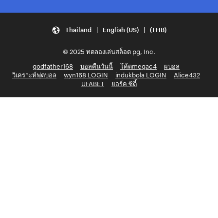
Thailand | English (US) | (THB)
© 2025 ทดลองเล่นสล็อต pg, Inc.
godfather168
บอลคืนวันนี้
โค้ดmegac4
ผบอล
วิเคราะห์ฟุตบอล
wyn168 LOGIN
indukbola LOGIN
Alice432
UFABET
ยอร์ค ซิตี้