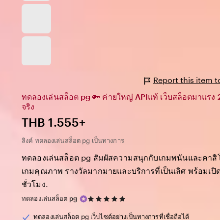
Report this item 
ทดลองเล่นสล็อต pg 🔑 ค่ายใหญ่ APIแท้ เว็บสล็อตมาแรง 
จริง
Price:
THB 1.555+
ลิงค์ ทดลองเล่นสล็อต pg เป็นทางการ
ทดลองเล่นสล็อต pg สัมผัสความสนุกกับเกมพนันและคาสิโน
เกมคุณภาพ รางวัลมากมายและบริการที่เป็นเลิศ พร้อมเปิ
ชั่วโมง.
5
ทดลองเล่นสล็อต pg
out
of
ทดลองเล่นสล็อต pg เว็บไซต์อย่างเป็นทางการที่เชื่อถือได้