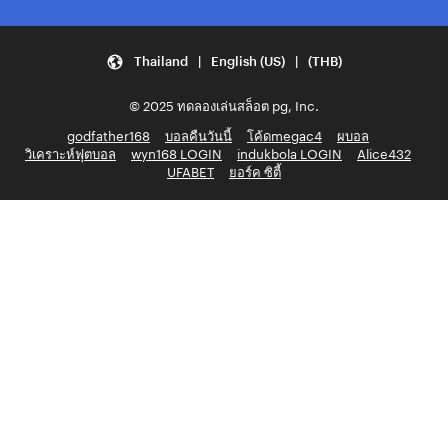
Thailand | English (US) | (THB)
© 2025 ทดลองเล่นสล็อต pg, Inc.
godfather168
บอลคืนวันนี้
โค้ดmegac4
ผบอล
วิเคราะห์ฟุตบอล
wyn168 LOGIN
indukbola LOGIN
Alice432
UFABET
ยอร์ค ซิตี้