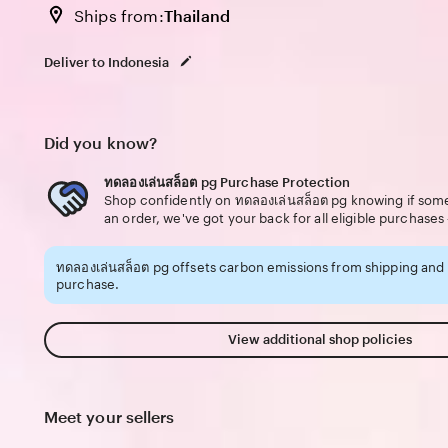
Ships from:
Thailand
Deliver to Indonesia
Did you know?
ทดลองเล่นสล็อต pg Purchase Protection
Shop confidently on ทดลองเล่นสล็อต pg knowing if som
an order, we've got your back for all eligible purchase
ทดลองเล่นสล็อต pg offsets carbon emissions from shipping and
purchase.
View additional shop policies
Meet your sellers