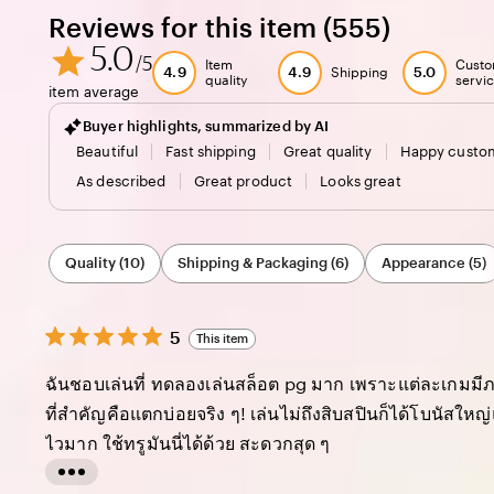
Reviews for this item (555)
5.0
/5
Item
Custo
4.9
4.9
5.0
Shipping
quality
servi
item average
Buyer highlights, summarized by AI
Beautiful
Fast shipping
Great quality
Happy custo
As described
Great product
Looks great
Filter
Quality (10)
Shipping & Packaging (6)
Appearance (5)
by
category
5
5
This item
out
of
ฉันชอบเล่นที่ ทดลองเล่นสล็อต pg มาก เพราะแต่ละเกมมี
5
stars
ที่สำคัญคือแตกบ่อยจริง ๆ! เล่นไม่ถึงสิบสปินก็ได้โบนัสให
ไวมาก ใช้ทรูมันนี่ได้ด้วย สะดวกสุด ๆ
L