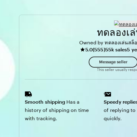
n
h
a
e
g
e
u
w
r
w
r
b
e
a
y
ทดลองเล่
v
M
k
i
Owned by ทดลองเล่นสล็
a
l
e
5.0
(555)
55k sales
5 ye
r
y
w
i
Message seller
b
a
This seller usually res
y
G
C
r
o
i
n
Smooth shipping
Has a
Speedy replie
l
n
history of shipping on time
of replying t
l
y
with tracking.
quickly.
o