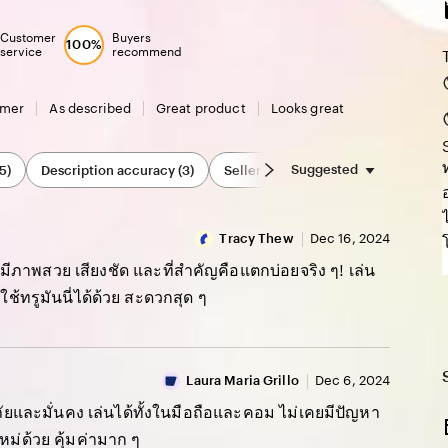
Customer
Buyers
100%
service
recommend
omer
As described
Great product
Looks great
Suggested
5)
Description accuracy (3)
Seller service (2)
Sizing & Fit (1)
Tracy Thew
Dec 16, 2024
ีภาพสวย เสียงชัด และที่สำคัญคือแตกบ่อยจริง ๆ! เล่น
้ทรูมันนี่ได้ด้วย สะดวกสุด ๆ
Laura Maria Grillo
Dec 6, 2024
ภัยและมั่นคง เล่นได้ทั้งในมือถือและคอม ไม่เคยมีปัญหา
ม่ด้วย คุ้มค่ามาก ๆ