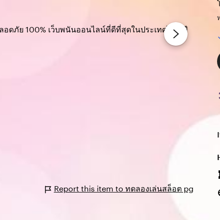
Report this item to ทดลองเล่นสล็อต pg