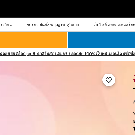
ะเบียน
ทดลองเล่นสล็อต pg เข้าสู่ระบบ
เว็บไซต์ ทดลองเล่นสล็อ
ดลองเล่นสล็อต pg 🍦 คาสิโนสด แต้มฟรี ปลอดภัย 100% เว็บพนันออนไลน์ที่ดีที
Add
to
Favorites
ล