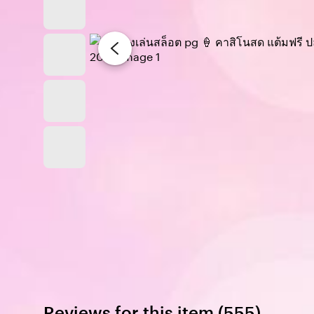
Reviews for this item (555)