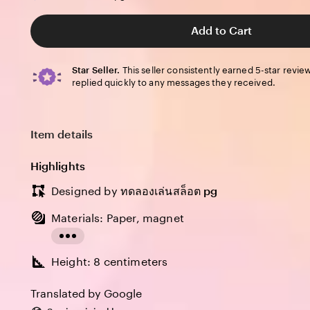
5
stars
Add to Cart
Star Seller.
This seller consistently earned 5-star revie
replied quickly to any messages they received.
Item details
Highlights
Designed by
ทดลองเล่นสล็อต pg
Materials: Paper, magnet
Read
Height: 8 centimeters
the
full
Translated by Google
description