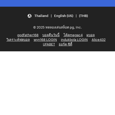
Thailand | English (US) | (THB)
© 2025 ทดลองเล่นสล็อต pg, Inc.
godfather168
บอลคืนวันนี้
โค้ดmegac4
ผบอล
วิเคราะห์ฟุตบอล
wyn168 LOGIN
indukbola LOGIN
Alice432
UFABET
ยอร์ค ซิตี้