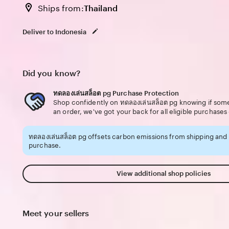
Ships from:
Thailand
Deliver to Indonesia
Did you know?
ทดลองเล่นสล็อต pg Purchase Protection
Shop confidently on ทดลองเล่นสล็อต pg knowing if som
an order, we've got your back for all eligible purchase
ทดลองเล่นสล็อต pg offsets carbon emissions from shipping and
purchase.
View additional shop policies
Meet your sellers