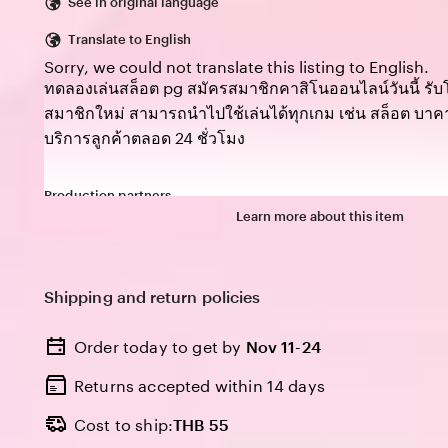
See in original language
Translate to English
Sorry, we could not translate this listing to English.
ทดลองเล่นสล็อต pg สมัครสมาชิกคาสิโนออนไลน์วันนี้ รับโ
สมาชิกใหม่ สามารถนำไปใช้เล่นได้ทุกเกม เช่น สล็อต บาคา
บริการลูกค้าตลอด 24 ชั่วโมง
Production partners
Learn more about this item
ทดลองเล่นสล็อต pg makes this item with help from
Paperworks, The Netherlands
View all
Shipping and return policies
Order today to get by
Nov 11-24
Returns accepted
within 14 days
Cost to ship:
THB
55