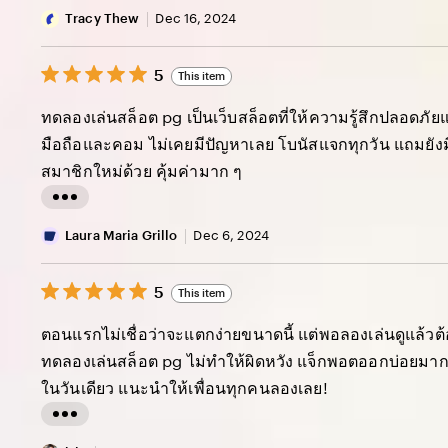
i
Tracy Thew
Dec 16, 2024
s
5
t
5
This item
out
i
of
ทดลองเล่นสล็อต pg เป็นเว็บสล็อตที่ให้ความรู้สึกปลอดภัยแล
5
n
stars
มือถือและคอม ไม่เคยมีปัญหาเลย โบนัสแจกทุกวัน แถมยัง
g
สมาชิกใหม่ด้วย คุ้มค่ามาก ๆ
r
e
L
v
i
Laura Maria Grillo
Dec 6, 2024
i
s
e
5
t
5
This item
out
w
i
of
ตอนแรกไม่เชื่อว่าจะแตกง่ายขนาดนี้ แต่พอลองเล่นดูแล้วต
5
b
n
stars
ทดลองเล่นสล็อต pg ไม่ทำให้ผิดหวัง แจ็กพอตออกบ่อยมาก 
y
g
ในวันเดียว แนะนำให้เพื่อนทุกคนลองเลย!
T
r
r
e
L