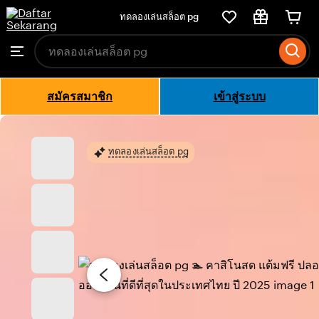
ทดลอง
ทดลองเล่นสล็อต pg
Skip
เล่น
to
Search
Browse
สล็อต
ontent
for
pg
items
or
สมัครสมาชิก
เข้าสู่ระบบ
shops
ทดลองเล่นสล็อต pg