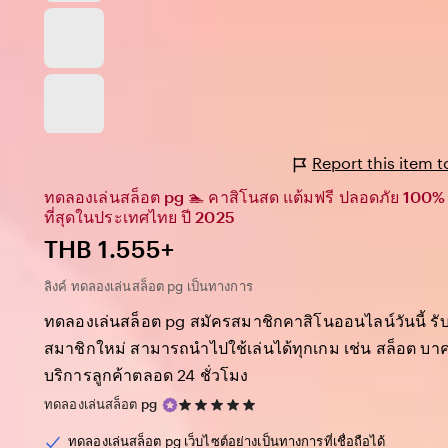
Report this item 
ทดลองเล่นสล็อต pg 🏊 คาสิโนสด แต้มฟรี ปลอดภัย 100% เ
ที่สุดในประเทศไทย ปี 2025
Price:
THB 1.555+
ลิงค์ ทดลองเล่นสล็อต pg เป็นทางการ
ทดลองเล่นสล็อต pg สมัครสมาชิกคาสิโนออนไลน์วันนี้ รับ
สมาชิกใหม่ สามารถนำไปใช้เล่นได้ทุกเกม เช่น สล็อต บาคา
บริการลูกค้าตลอด 24 ชั่วโมง
5
ทดลองเล่นสล็อต pg
out
of
ทดลองเล่นสล็อต pg เว็บไซต์อย่างเป็นทางการที่เชื่อถือได้