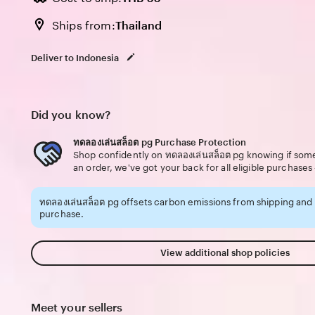
Ships from:
Thailand
Deliver to Indonesia
Did you know?
ทดลองเล่นสล็อต pg Purchase Protection
Shop confidently on ทดลองเล่นสล็อต pg knowing if som
an order, we've got your back for all eligible purchase
ทดลองเล่นสล็อต pg offsets carbon emissions from shipping and
purchase.
View additional shop policies
Meet your sellers