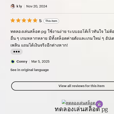
a
v
i
k ly
Nov 20, 2024
c
i
s
y
e
5
t
5
This item
out
T
w
i
of
ทดลองเล่นสล็อต pg ใช้งานง่าย ระบบออโต้เร็วทันใจ ไม่ต
5
h
b
n
stars
อื่น ๆ เกมหลากหลาย มีทั้งสล็อตค่ายดังและเกมใหม่ ๆ อัป
e
y
g
เพลิน แถมได้เงินจริงอีกต่างหาก!
w
L
r
a
e
L
u
v
i
Conny
Mar 5, 2025
r
i
s
See in original language
a
e
t
M
w
i
View all reviews for this item
a
b
n
r
y
g
i
k
r
ทดลองเล่นสล็อต pg
a
l
e