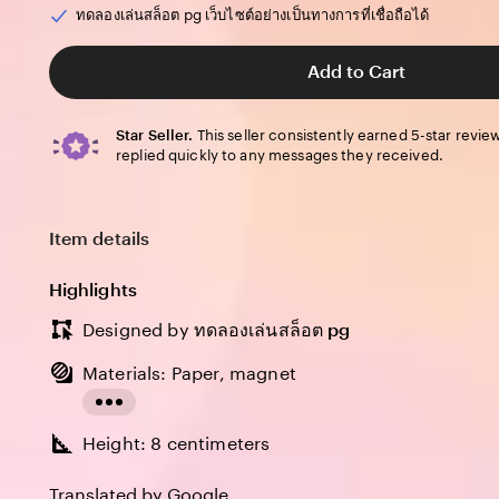
of
ทดลองเล่นสล็อต pg เว็บไซต์อย่างเป็นทางการที่เชื่อถือได้
5
stars
Add to Cart
Star Seller.
This seller consistently earned 5-star revie
replied quickly to any messages they received.
Item details
Highlights
Designed by
ทดลองเล่นสล็อต pg
Materials: Paper, magnet
Read
Height: 8 centimeters
the
full
Translated by Google