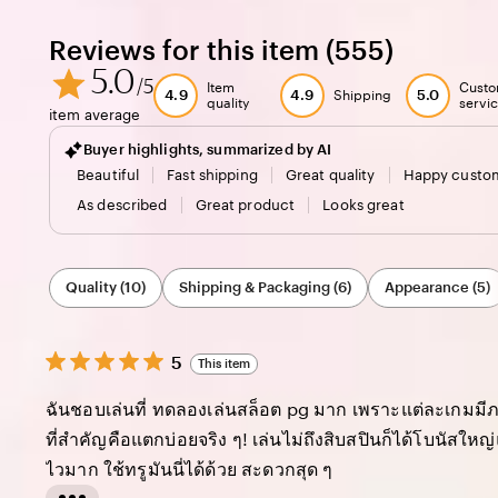
Reviews for this item (555)
5.0
/5
Item
Custo
4.9
4.9
5.0
Shipping
quality
servi
item average
Buyer highlights, summarized by AI
Beautiful
Fast shipping
Great quality
Happy custo
As described
Great product
Looks great
Filter
Quality (10)
Shipping & Packaging (6)
Appearance (5)
by
category
5
5
This item
out
of
ฉันชอบเล่นที่ ทดลองเล่นสล็อต pg มาก เพราะแต่ละเกมมี
5
stars
ที่สำคัญคือแตกบ่อยจริง ๆ! เล่นไม่ถึงสิบสปินก็ได้โบนัสให
ไวมาก ใช้ทรูมันนี่ได้ด้วย สะดวกสุด ๆ