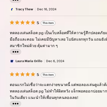
L
i
Tracy Thew
Dec 16, 2024
s
5
t
5
This item
out
i
of
ทดลองเล่นสล็อต pg เป็นเว็บสล็อตที่ให้ความรู้สึกปลอดภัยแล
5
n
stars
มือถือและคอม ไม่เคยมีปัญหาเลย โบนัสแจกทุกวัน แถมยัง
g
สมาชิกใหม่ด้วย คุ้มค่ามาก ๆ
r
e
L
v
i
Laura Maria Grillo
Dec 6, 2024
i
s
e
5
t
5
This item
out
w
i
of
ตอนแรกไม่เชื่อว่าจะแตกง่ายขนาดนี้ แต่พอลองเล่นดูแล้วต
5
b
n
stars
ทดลองเล่นสล็อต pg ไม่ทำให้ผิดหวัง แจ็กพอตออกบ่อยมาก 
y
g
ในวันเดียว แนะนำให้เพื่อนทุกคนลองเลย!
T
r
r
e
L