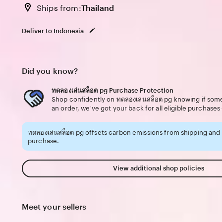
Ships from:
Thailand
Deliver to Indonesia
Did you know?
ทดลองเล่นสล็อต pg Purchase Protection
Shop confidently on ทดลองเล่นสล็อต pg knowing if som
an order, we've got your back for all eligible purchase
ทดลองเล่นสล็อต pg offsets carbon emissions from shipping and
purchase.
View additional shop policies
Meet your sellers