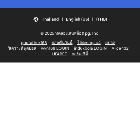
Thailand | English (US) | (THB)
© 2025 ทดลองเล่นสล็อต pg, Inc.
godfather168
บอลคืนวันนี้
โค้ดmegac4
ผบอล
วิเคราะห์ฟุตบอล
wyn168 LOGIN
indukbola LOGIN
Alice432
UFABET
ยอร์ค ซิตี้