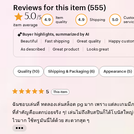
Reviews for this item (555)
5.0
/5
Item
Custo
4.9
4.9
5.0
Shipping
quality
servi
item average
Buyer highlights, summarized by AI
Beautiful
Fast shipping
Great quality
Happy custo
As described
Great product
Looks great
Filter
Quality (10)
Shipping & Packaging (6)
Appearance (5)
by
category
5
5
This item
out
of
ฉันชอบเล่นที่ ทดลองเล่นสล็อต pg มาก เพราะแต่ละเกมมี
5
stars
ที่สำคัญคือแตกบ่อยจริง ๆ! เล่นไม่ถึงสิบสปินก็ได้โบนัสให
ไวมาก ใช้ทรูมันนี่ได้ด้วย สะดวกสุด ๆ
L