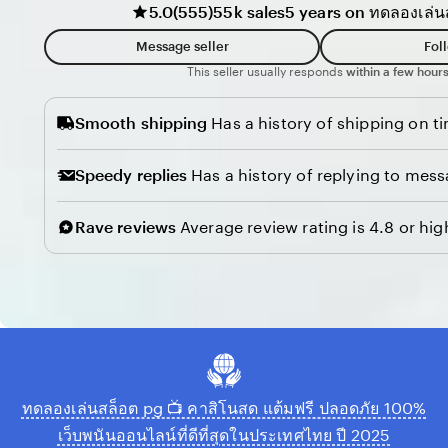
5.0
(555)
55k sales
5 years on ทดลองเล่น
r
i
i
e
Message seller
Fol
l
w
This seller usually responds
within a few hours
l
b
o
Smooth shipping
Has a history of shipping on t
y
C
Speedy replies
Has a history of replying to mess
o
n
Rave reviews
Average review rating is 4.8 or hig
n
y
ทดลองเล่นสล็อต pg 📺 คาสิโนสด แต้มฟรี ปลอดภัย 100%
เว็บพนันออนไลน์ที่ดีที่สุดในประเทศไทย ปี 2025