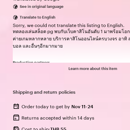
description
See in original language
Translate to English
Sorry, we could not translate this listing to English.
ทดลองเล่นสล็อต pg พบกับเว็บคาสิโนอันดับ 1 มาพร้อมโอ
ค่ายเกมหลากหลาย บริการคาสิโนออนไลน์ครบวงจร อาทิ ส
บอล และอื่นๆอีกมากมาย
Production partners
Learn more about this item
ทดลองเล่นสล็อต pg makes this item with help from
Paperworks, The Netherlands
View all
Shipping and return policies
Order today to get by
Nov 11-24
Returns accepted
within 14 days
Cost to ship:
THB
55