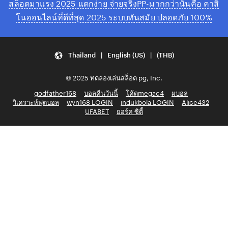
สล็อตมาแรง 2025 แตกง่าย จ่ายจริงPP-มากกว่านั้นคือ คาสิ
โนออนไลน์ที่ดีที่สุด 2025 ระบบทันสมัย ปลอดภัย 100%
Thailand | English (US) | (THB)
© 2025 ทดลองเล่นสล็อต pg, Inc.
godfather168
บอลคืนวันนี้
โค้ดmegac4
ผบอล
วิเคราะห์ฟุตบอล
wyn168 LOGIN
indukbola LOGIN
Alice432
UFABET
ยอร์ค ซิตี้