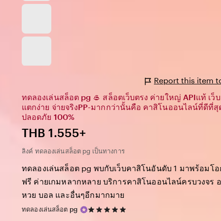
Report this item 
ทดลองเล่นสล็อต pg 🥌 สล็อตเว็บตรง ค่ายใหญ่ APIแท้ เว
แตกง่าย จ่ายจริงPP-มากกว่านั้นคือ คาสิโนออนไลน์ที่ดีที่
ปลอดภัย 100%
Price:
THB 1.555+
ลิงค์ ทดลองเล่นสล็อต pg เป็นทางการ
ทดลองเล่นสล็อต pg พบกับเว็บคาสิโนอันดับ 1 มาพร้อมโ
ฟรี ค่ายเกมหลากหลาย บริการคาสิโนออนไลน์ครบวงจร อา
หวย บอล และอื่นๆอีกมากมาย
5
ทดลองเล่นสล็อต pg
out