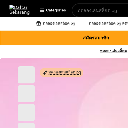
Skip
Search
ทดลอง
to
Categories
for
เล่น
Content
items
สล็อต
or
ทดลองเล่นสล็อต pg
ทดลองเล่นสล็อต pg ลงท
pg
shops
สมัครสมาชิก
ทดลองเล่นสล็อต
ทดลองเล่นสล็อต pg