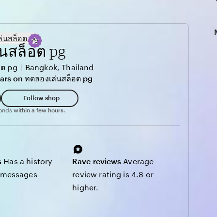
นสล็อต pg
อต pg
|
Bangkok, Thailand
ars on ทดลองเล่นสล็อต pg
Follow shop
ponds
within a few hours.
s
Has a history
Rave reviews
Average
o messages
review rating is 4.8 or
higher.