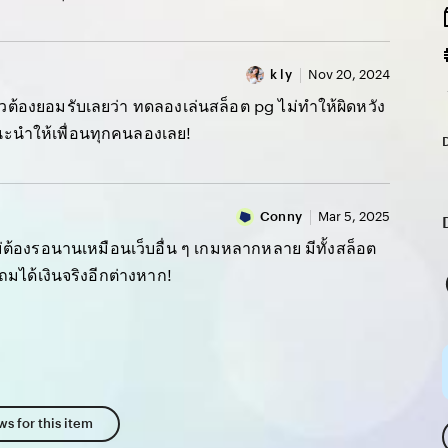
k ly
Nov 20, 2024
วต้องยอมรับเลยว่า ทดลองเล่นสล็อต pg ไม่ทำให้ผิดหวัง
นะนำให้เพื่อนทุกคนลองเลย!
D
Conny
Mar 5, 2025
่ต้องรอนานเหมือนเว็บอื่น ๆ เกมหลากหลาย มีทั้งสล็อต
มได้เงินจริงอีกต่างหาก!
ws for this item