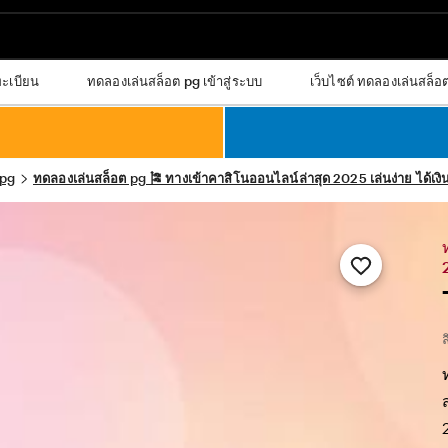
ะเบียน
ทดลองเล่นสล็อต pg เข้าสู่ระบบ
เว็บไซต์ ทดลองเล่นสล็อ
 pg
ทดลองเล่นสล็อต pg 🎏 ทางเข้าคาสิโนออนไลน์ล่าสุด 2025 เล่นง่าย ได้เงิ
Add
to
Favorites
ล