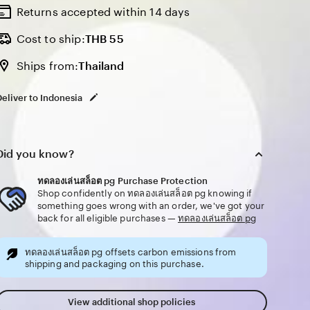
Returns accepted
within 14 days
Cost to ship:
THB
55
Ships from:
Thailand
eliver to Indonesia
Did you know?
ทดลองเล่นสล็อต pg Purchase Protection
Shop confidently on ทดลองเล่นสล็อต pg knowing if
something goes wrong with an order, we've got your
back for all eligible purchases —
ทดลองเล่นสล็อต pg
ทดลองเล่นสล็อต pg offsets carbon emissions from
shipping and packaging on this purchase.
View additional shop policies