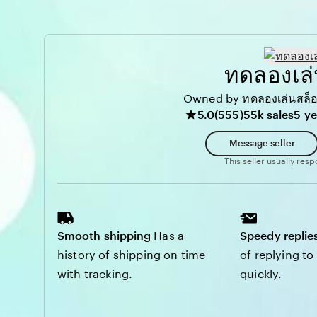
n
h
a
e
g
e
u
w
r
w
r
b
e
a
y
ทดลองเล่
v
M
k
i
Owned by ทดลองเล่นสล็
a
l
e
5.0
(555)
55k sales
5 ye
r
y
w
i
Message seller
b
a
This seller usually res
y
G
C
r
o
i
n
Smooth shipping
Has a
Speedy replie
l
n
history of shipping on time
of replying t
l
y
with tracking.
quickly.
o