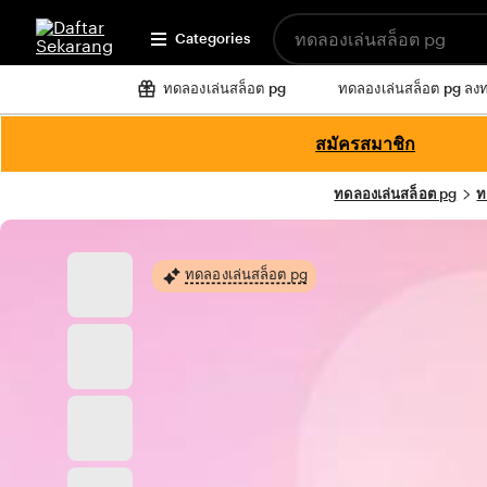
Skip
Search
ทดลอง
to
Categories
for
เล่น
Content
items
สล็อต
or
ทดลองเล่นสล็อต pg
ทดลองเล่นสล็อต pg ลงท
pg
shops
สมัครสมาชิก
ทดลองเล่นสล็อต pg
ท
ทดลองเล่นสล็อต pg