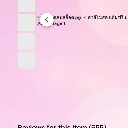
Reviews for this item (555)