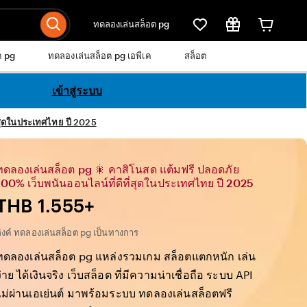
ทดลองเล่นสล็อต pg
ต pg
ทดลองเล่นสล็อต pg เอพีเค
สล็อต
เข้าสู่ระบบ
่สุดในประเทศไทย ปี 2025
ทดลองเล่นสล็อต pg 🎇 คาสิโนสด แต้มฟรี ปลอดภัย
100% เว็บพนันออนไลน์ที่ดีที่สุดในประเทศไทย ปี 2025
Price:
THB 1.555+
ิงค์ ทดลองเล่นสล็อต pg เป็นทางการ
ทดลองเล่นสล็อต pg แหล่งรวมเกม สล็อตแตกหนัก เล่น
ง่าย ได้เงินจริง เว็บสล็อต ที่มีความน่าเชื่อถือ ระบบ API
ไม่ผ่านเอเย่นต์ มาพร้อมระบบ ทดลองเล่นสล็อตฟรี