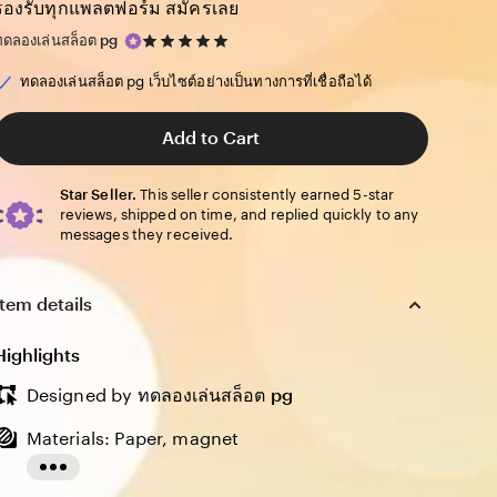
รองรับทุกแพลตฟอร์ม สมัครเลย
5
ทดลองเล่นสล็อต pg
out
of
ทดลองเล่นสล็อต pg เว็บไซต์อย่างเป็นทางการที่เชื่อถือได้
5
stars
Add to Cart
Star Seller.
This seller consistently earned 5-star
reviews, shipped on time, and replied quickly to any
messages they received.
Item details
Highlights
Designed by
ทดลองเล่นสล็อต pg
Materials: Paper, magnet
Read