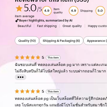
5.0
/5
Item
4.9
4.9
5.0
Shipping
quality
item average
Buyer highlights, summarized by AI
Beautiful
Fast shipping
Great quality
Happy cust
Filter
Quality (10)
Shipping & Packaging (6)
Appearance (
by
category
5
5
This item
out
ฉันชอบเล่นที่ ทดลองเล่นสล็อต pg มาก เพราะแต่ละเกมม
of
5
ไม่ถึงสิบสปินก็ได้โบนัสใหญ่แล้ว ระบบฝากถอนก็ไวมาก ใช
stars
L
i
5
5
This item
s
out
ทดลองเล่นสล็อต pg เป็นเว็บสล็อตที่ให้ความรู้สึกปลอด
of
t
5
เลย โบนัสแจกทุกวัน แถมยังมีโปรโมชั่นสำหรับสมาชิกให
i
stars