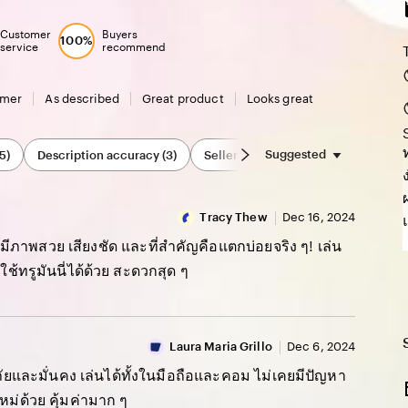
Customer
Buyers
100%
service
recommend
omer
As described
Great product
Looks great
Suggested
5)
Description accuracy (3)
Seller service (2)
Sizing & Fit (1)
Tracy Thew
Dec 16, 2024
ีภาพสวย เสียงชัด และที่สำคัญคือแตกบ่อยจริง ๆ! เล่น
้ทรูมันนี่ได้ด้วย สะดวกสุด ๆ
Laura Maria Grillo
Dec 6, 2024
ภัยและมั่นคง เล่นได้ทั้งในมือถือและคอม ไม่เคยมีปัญหา
ม่ด้วย คุ้มค่ามาก ๆ