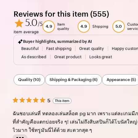
Reviews for this item (555)
5.0
/5
Item
Custo
4.9
4.9
5.0
Shipping
quality
servi
item average
Buyer highlights, summarized by AI
Beautiful
Fast shipping
Great quality
Happy custo
As described
Great product
Looks great
Filter
Quality (10)
Shipping & Packaging (6)
Appearance (5)
by
category
5
5
This item
out
of
ฉันชอบเล่นที่ ทดลองเล่นสล็อต pg มาก เพราะแต่ละเกมมี
5
stars
ที่สำคัญคือแตกบ่อยจริง ๆ! เล่นไม่ถึงสิบสปินก็ได้โบนัสให
ไวมาก ใช้ทรูมันนี่ได้ด้วย สะดวกสุด ๆ