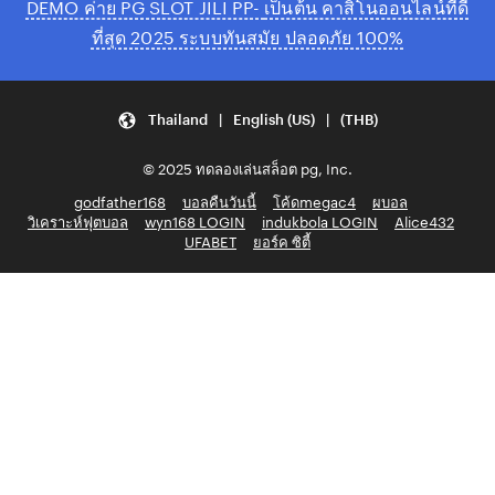
DEMO ค่าย PG SLOT JILI PP- เป็นต้น คาสิโนออนไลน์ที่ดี
ที่สุด 2025 ระบบทันสมัย ปลอดภัย 100%
Thailand | English (US) | (THB)
© 2025 ทดลองเล่นสล็อต pg, Inc.
godfather168
บอลคืนวันนี้
โค้ดmegac4
ผบอล
วิเคราะห์ฟุตบอล
wyn168 LOGIN
indukbola LOGIN
Alice432
UFABET
ยอร์ค ซิตี้