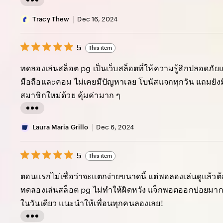
L
i
Tracy Thew
Dec 16, 2024
s
5
t
5
This item
out
i
of
ทดลองเล่นสล็อต pg เป็นเว็บสล็อตที่ให้ความรู้สึกปลอดภัยแล
5
n
stars
มือถือและคอม ไม่เคยมีปัญหาเลย โบนัสแจกทุกวัน แถมยัง
g
สมาชิกใหม่ด้วย คุ้มค่ามาก ๆ
r
e
L
v
i
Laura Maria Grillo
Dec 6, 2024
i
s
e
5
t
5
This item
out
w
i
of
ตอนแรกไม่เชื่อว่าจะแตกง่ายขนาดนี้ แต่พอลองเล่นดูแล้วต
5
b
n
stars
ทดลองเล่นสล็อต pg ไม่ทำให้ผิดหวัง แจ็กพอตออกบ่อยมาก 
y
g
ในวันเดียว แนะนำให้เพื่อนทุกคนลองเลย!
T
r
r
e
L