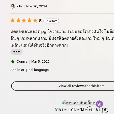
a
v
i
k ly
Nov 20, 2024
c
i
s
y
e
5
t
5
This item
out
T
w
i
of
ทดลองเล่นสล็อต pg ใช้งานง่าย ระบบออโต้เร็วทันใจ ไม่ต
5
h
b
n
stars
อื่น ๆ เกมหลากหลาย มีทั้งสล็อตค่ายดังและเกมใหม่ ๆ อัป
e
y
g
เพลิน แถมได้เงินจริงอีกต่างหาก!
w
L
r
a
e
L
u
v
i
Conny
Mar 5, 2025
r
i
s
See in original language
a
e
t
M
w
i
View all reviews for this item
a
b
n
r
y
g
i
k
r
ทดลองเล่นสล็อต pg
a
l
e