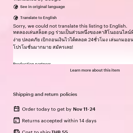
description
See in original language
Translate to English
Sorry, we could not translate this listing to English.
ทดลองเล่นสล็อต pg ร่วมเป็นส่วนหนึ่งของคาสิโนออนไลน์ที่
ง่าย ปลอดภัย เบิกถอนเงินไวได้ตลอด 24ชั่วโมง เล่นเกมออน
โปรโมชั่นมากมาย สมัครเลย!
Production partners
Learn more about this item
ทดลองเล่นสล็อต pg makes this item with help from
Paperworks, The Netherlands
View all
Shipping and return policies
Order today to get by
Nov 11-24
Returns accepted
within 14 days
Cost to ship:
THB
55