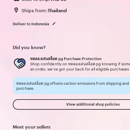
Ships from:
Thailand
Deliver to Indonesia
Did you know?
ทดลองเล่นสล็อต pg Purchase Protection
Shop confidently on ทดลองเล่นสล็อต pg knowing if som
an order, we've got your back for all eligible purchase
ทดลองเล่นสล็อต pg offsets carbon emissions from shipping and
purchase.
View additional shop policies
Meet your sellers