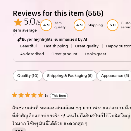
Reviews for this item (555)
5.0
/5
Item
Custo
4.9
4.9
5.0
Shipping
quality
servi
item average
Buyer highlights, summarized by AI
Beautiful
Fast shipping
Great quality
Happy custo
As described
Great product
Looks great
Filter
Quality (10)
Shipping & Packaging (6)
Appearance (5)
by
category
5
5
This item
out
of
ฉันชอบเล่นที่ ทดลองเล่นสล็อต pg มาก เพราะแต่ละเกมมี
5
stars
ที่สำคัญคือแตกบ่อยจริง ๆ! เล่นไม่ถึงสิบสปินก็ได้โบนัสให
ไวมาก ใช้ทรูมันนี่ได้ด้วย สะดวกสุด ๆ