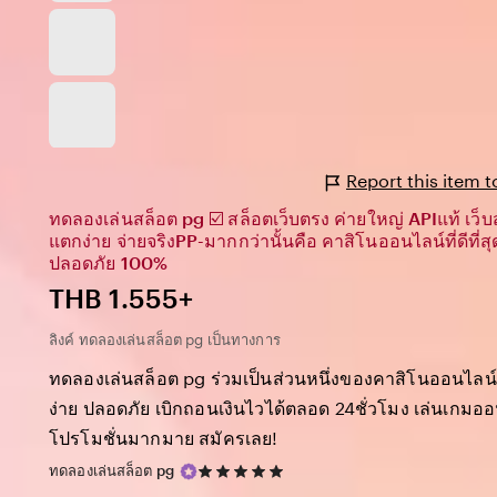
Report this item 
ทดลองเล่นสล็อต pg ☑️ สล็อตเว็บตรง ค่ายใหญ่ APIแท้ เว
แตกง่าย จ่ายจริงPP-มากกว่านั้นคือ คาสิโนออนไลน์ที่ดีที่
ปลอดภัย 100%
Price:
THB 1.555+
ลิงค์ ทดลองเล่นสล็อต pg เป็นทางการ
ทดลองเล่นสล็อต pg ร่วมเป็นส่วนหนึ่งของคาสิโนออนไลน์ที
ง่าย ปลอดภัย เบิกถอนเงินไวได้ตลอด 24ชั่วโมง เล่นเกมออ
โปรโมชั่นมากมาย สมัครเลย!
5
ทดลองเล่นสล็อต pg
out