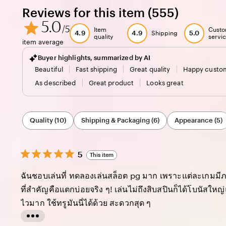
Reviews for this item (555)
5.0
/5
Item
Custo
4.9
4.9
5.0
Shipping
quality
servi
item average
Buyer highlights, summarized by AI
Beautiful
Fast shipping
Great quality
Happy custo
As described
Great product
Looks great
Filter
Quality (10)
Shipping & Packaging (6)
Appearance (5)
by
category
5
5
This item
out
of
ฉันชอบเล่นที่ ทดลองเล่นสล็อต pg มาก เพราะแต่ละเกมมี
5
stars
ที่สำคัญคือแตกบ่อยจริง ๆ! เล่นไม่ถึงสิบสปินก็ได้โบนัสให
ไวมาก ใช้ทรูมันนี่ได้ด้วย สะดวกสุด ๆ
L