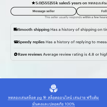
5.0
(555)
55k sales
5 years on ทดลองเล่น
r
i
i
e
Message seller
Fol
l
w
This seller usually responds
within a few hours
l
b
o
Smooth shipping
Has a history of shipping on t
y
C
Speedy replies
Has a history of replying to mess
o
n
Rave reviews
Average review rating is 4.8 or hig
n
y
ทดลองเล่นสล็อต pg 🎯 สล็อตออนไลน์ เล่นง่าย ฟรีแต้ม
มั่นคงและปลอดภัย 100%