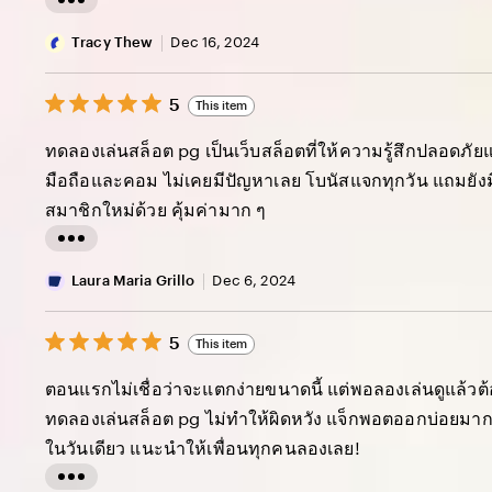
L
i
Tracy Thew
Dec 16, 2024
s
5
t
5
This item
out
i
of
ทดลองเล่นสล็อต pg เป็นเว็บสล็อตที่ให้ความรู้สึกปลอดภัยแล
5
n
stars
มือถือและคอม ไม่เคยมีปัญหาเลย โบนัสแจกทุกวัน แถมยัง
g
สมาชิกใหม่ด้วย คุ้มค่ามาก ๆ
r
e
L
v
i
Laura Maria Grillo
Dec 6, 2024
i
s
e
5
t
5
This item
out
w
i
of
ตอนแรกไม่เชื่อว่าจะแตกง่ายขนาดนี้ แต่พอลองเล่นดูแล้วต
5
b
n
stars
ทดลองเล่นสล็อต pg ไม่ทำให้ผิดหวัง แจ็กพอตออกบ่อยมาก 
y
g
ในวันเดียว แนะนำให้เพื่อนทุกคนลองเลย!
T
r
r
e
L