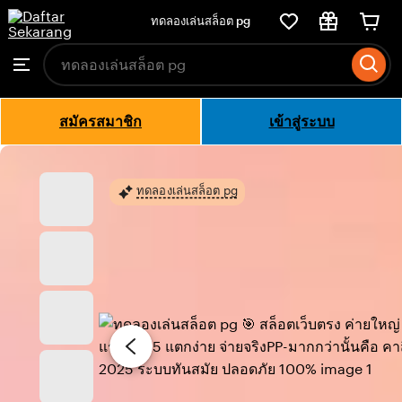
ทดลอง
ทดลองเล่นสล็อต pg
Skip
เล่น
to
Search
Browse
สล็อต
ontent
for
pg
items
or
สมัครสมาชิก
เข้าสู่ระบบ
shops
ทดลองเล่นสล็อต pg