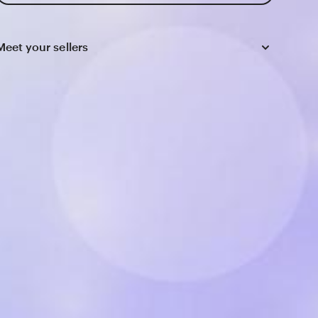
Meet your sellers