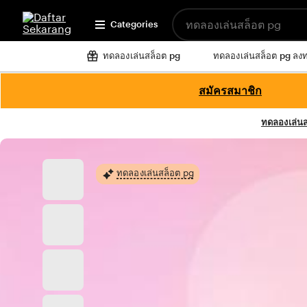
Skip
Search
ทดลอง
to
Categories
for
เล่น
Content
items
สล็อต
or
ทดลองเล่นสล็อต pg
ทดลองเล่นสล็อต pg ลงท
pg
shops
สมัครสมาชิก
ทดลองเล่นส
ทดลองเล่นสล็อต pg