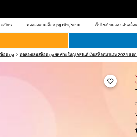
ะเบียน
ทดลองเล่นสล็อต pg เข้าสู่ระบบ
เว็บไซต์ ทดลองเล่นสล็อ
ล็อต pg
ทดลองเล่นสล็อต pg 🔱 ค่ายใหญ่ APIแท้ เว็บสล็อตมาแรง 2025 แตกง่
Add
to
Favorites
ล