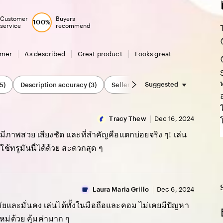
Customer
Buyers
100%
service
recommend
omer
As described
Great product
Looks great
Suggested
5)
Description accuracy (3)
Seller service (2)
Sizing & Fit (1)
Tracy Thew
Dec 16, 2024
ีภาพสวย เสียงชัด และที่สำคัญคือแตกบ่อยจริง ๆ! เล่น
้ทรูมันนี่ได้ด้วย สะดวกสุด ๆ
Laura Maria Grillo
Dec 6, 2024
ภัยและมั่นคง เล่นได้ทั้งในมือถือและคอม ไม่เคยมีปัญหา
ม่ด้วย คุ้มค่ามาก ๆ