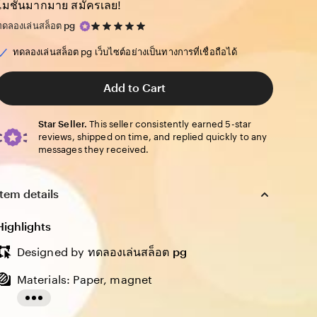
โมชั่นมากมาย สมัครเลย!
5
ทดลองเล่นสล็อต pg
out
of
ทดลองเล่นสล็อต pg เว็บไซต์อย่างเป็นทางการที่เชื่อถือได้
5
stars
Add to Cart
Star Seller.
This seller consistently earned 5-star
reviews, shipped on time, and replied quickly to any
messages they received.
Item details
Highlights
Designed by
ทดลองเล่นสล็อต pg
Materials: Paper, magnet
Read