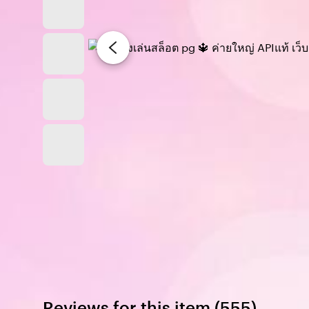
Reviews for this item (555)