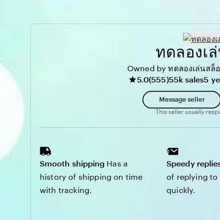
n
h
a
e
g
e
u
w
r
w
r
b
e
a
y
ทดลองเล่
v
M
k
i
Owned by ทดลองเล่นสล็
a
l
e
5.0
(555)
55k sales
5 ye
r
y
w
i
Message seller
b
a
This seller usually res
y
G
C
r
o
i
n
Smooth shipping
Has a
Speedy replie
l
n
history of shipping on time
of replying t
l
y
with tracking.
quickly.
o