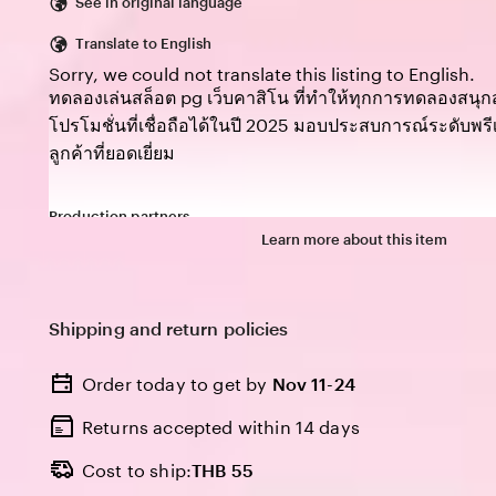
See in original language
Translate to English
Sorry, we could not translate this listing to English.
ทดลองเล่นสล็อต pg เว็บคาสิโน ที่ทำให้ทุกการทดลองสนุกส
โปรโมชั่นที่เชื่อถือได้ในปี 2025 มอบประสบการณ์ระดับพรี
ลูกค้าที่ยอดเยี่ยม
Production partners
Learn more about this item
ทดลองเล่นสล็อต pg makes this item with help from
Paperworks, The Netherlands
View all
Shipping and return policies
Order today to get by
Nov 11-24
Returns accepted
within 14 days
Cost to ship:
THB
55