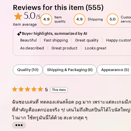
Reviews for this item (555)
5.0
/5
Item
Custo
4.9
4.9
5.0
Shipping
quality
servi
item average
Buyer highlights, summarized by AI
Beautiful
Fast shipping
Great quality
Happy custo
As described
Great product
Looks great
Filter
Quality (10)
Shipping & Packaging (6)
Appearance (5)
by
category
5
5
This item
out
of
ฉันชอบเล่นที่ ทดลองเล่นสล็อต pg มาก เพราะแต่ละเกมมี
5
stars
ที่สำคัญคือแตกบ่อยจริง ๆ! เล่นไม่ถึงสิบสปินก็ได้โบนัสให
ไวมาก ใช้ทรูมันนี่ได้ด้วย สะดวกสุด ๆ
L