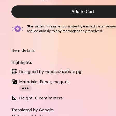
5
stars
Add to Cart
Star Seller.
This seller consistently earned 5-star revie
replied quickly to any messages they received.
Item details
Highlights
Designed by
ทดลองเล่นสล็อต pg
Materials: Paper, magnet
Read
Height: 8 centimeters
the
full
Translated by Google
description