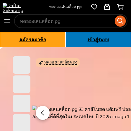
ทดลอง
ทดลองเล่นสล็อต pg
Skip
เล่น
to
Search
Browse
สล็อต
ontent
for
pg
items
or
สมัครสมาชิก
เข้าสู่ระบบ
shops
ทดลองเล่นสล็อต pg