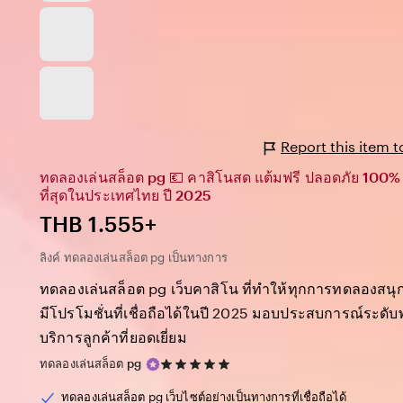
Report this item 
ทดลองเล่นสล็อต pg 💶 คาสิโนสด แต้มฟรี ปลอดภัย 100% เ
ที่สุดในประเทศไทย ปี 2025
Price:
THB 1.555+
ลิงค์ ทดลองเล่นสล็อต pg เป็นทางการ
ทดลองเล่นสล็อต pg เว็บคาสิโน ที่ทำให้ทุกการทดลองสนุก
มีโปรโมชั่นที่เชื่อถือได้ในปี 2025 มอบประสบการณ์ระดับ
บริการลูกค้าที่ยอดเยี่ยม
5
ทดลองเล่นสล็อต pg
out
of
ทดลองเล่นสล็อต pg เว็บไซต์อย่างเป็นทางการที่เชื่อถือได้