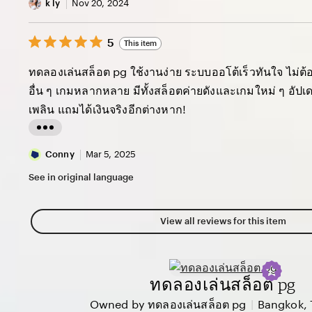
a
v
i
k ly
Nov 20, 2024
c
i
s
y
e
5
t
5
This item
out
T
w
i
of
ทดลองเล่นสล็อต pg ใช้งานง่าย ระบบออโต้เร็วทันใจ ไม่ต
5
h
b
n
stars
อื่น ๆ เกมหลากหลาย มีทั้งสล็อตค่ายดังและเกมใหม่ ๆ อัป
e
y
g
เพลิน แถมได้เงินจริงอีกต่างหาก!
w
L
r
a
e
L
u
v
i
Conny
Mar 5, 2025
r
i
s
See in original language
a
e
t
M
w
i
View all reviews for this item
a
b
n
r
y
g
i
k
r
ทดลองเล่นสล็อต pg
a
l
e
G
y
Owned by ทดลองเล่นสล็อต pg
|
Bangkok, 
v